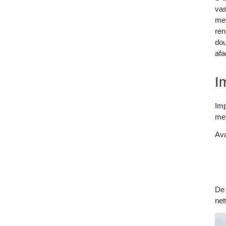
vas
met
re
dou
afa
I
Imp
met
Ava
De 
net