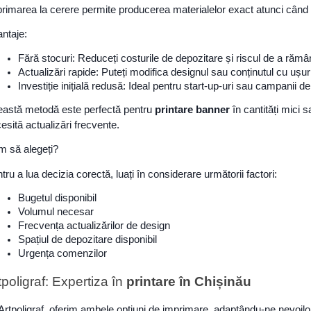
rimarea la cerere permite producerea materialelor exact atunci când s
ntaje:
Fără stocuri: Reduceți costurile de depozitare și riscul de a rămâ
Actualizări rapide: Puteți modifica designul sau conținutul cu ușur
Investiție inițială redusă: Ideal pentru start-up-uri sau campanii de
astă metodă este perfectă pentru
printare banner
în cantități mici 
esită actualizări frecvente.
 să alegeți?
tru a lua decizia corectă, luați în considerare următorii factori:
Bugetul disponibil
Volumul necesar
Frecvența actualizărilor de design
Spațiul de depozitare disponibil
Urgența comenzilor
tpoligraf: Expertiza în
printare în Chișinău
Artpoligraf, oferim ambele opțiuni de imprimare, adaptându-ne nevoil