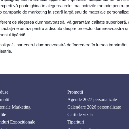
experți vă poate ghida în alegerea celei mai potrivite metode pentru p
o campanie de marketing la scară largă sau de materiale personalizate 
iferent de alegerea dumneavoastră, vă garantăm calitate superioară, aten
tactați-ne astăzi pentru a discuta despre proiectul dumneavoastră și 
eniul tipăririi!
poligraf - partenerul dumneavoastră de încredere în lumea imprimării, a
estrie.
duse
Promotii
motii
Agende 2027 personalizate
eriale Marketing
Calendare 2026 personalizate
tile
Carti de vizita
nduri Expozitionale
Tiparituri