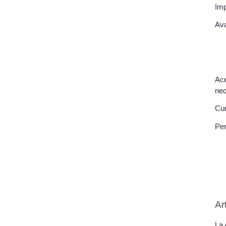
Imp
Ava
Ace
nec
Cum
Pen
Ar
La 