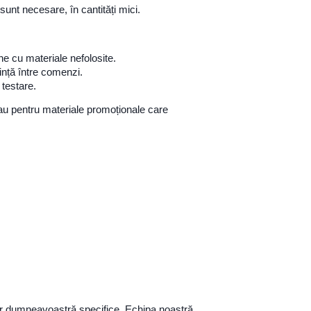
unt necesare, în cantități mici.
ne cu materiale nefolosite.
ință între comenzi.
 testare.
sau pentru materiale promoționale care
or dumneavoastră specifice. Echipa noastră