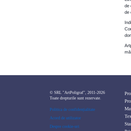
de 
de 
Ind
Con
dom
Art
măi
© SRL "ArtPoligraf", 2011-2026
Pro
Toate drepturile sunt rezervate.
Pro
Mat
Politica de confidențialitate
Tex
Acord de utilizator
Sta
Despre cookie-uri