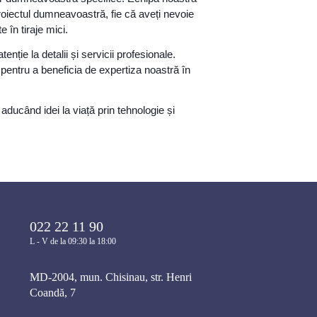
roiectul dumneavoastră, fie că aveți nevoie
în tiraje mici.
ție la detalii și servicii profesionale.
pentru a beneficia de expertiza noastră în
ducând idei la viață prin tehnologie și
022 22 11 90
L - V de la 09:30 la 18:00
MD-2004, mun. Chisinau, str. Henri
Coandă, 7