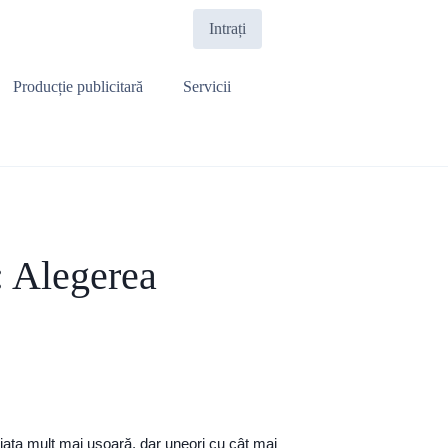
Intrați
Producție publicitară
Servicii
: Alegerea
viața mult mai ușoară, dar uneori cu cât mai