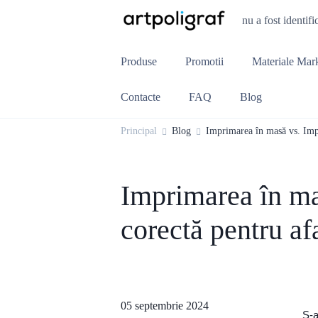
nu a fost identifi
Produse
Promotii
Materiale Mar
Contacte
FAQ
Blog
Principal
Blog
Imprimarea în masă vs. Impr
Imprimarea în ma
corectă pentru af
05 septembrie 2024
S-a