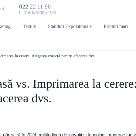
022 22 11 90
cat
L - V de la 09:30 la 18:00
keting
Textile
Standuri Expozitionale
Printuri mari
imarea la cerere: Alegerea corectă pentru afacerea dvs.
să vs. Imprimarea la cerere
acerea dvs.
r părea că în 2024 multitudinea de inovații și tehnologii moderne fac 