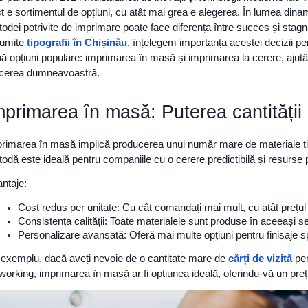
t e sortimentul de opțiuni, cu atât mai grea e alegerea. În lumea din
odei potrivite de imprimare poate face diferența între succes și stagna
numite
tipografii în Chișinău
, înțelegem importanța acestei decizii pen
ă opțiuni populare: imprimarea în masă și imprimarea la cerere, ajutâ
cerea dumneavoastră.
mprimarea în masă: Puterea cantității
rimarea în masă implică producerea unui număr mare de materiale ti
odă este ideală pentru companiile cu o cerere predictibilă și resurse p
ntaje:
Cost redus per unitate: Cu cât comandați mai mult, cu atât prețul
Consistența calității: Toate materialele sunt produse în aceeași se
Personalizare avansată: Oferă mai multe opțiuni pentru finisaje s
exemplu, dacă aveți nevoie de o cantitate mare de
cărți de vizită
pen
working, imprimarea în masă ar fi opțiunea ideală, oferindu-vă un preț 