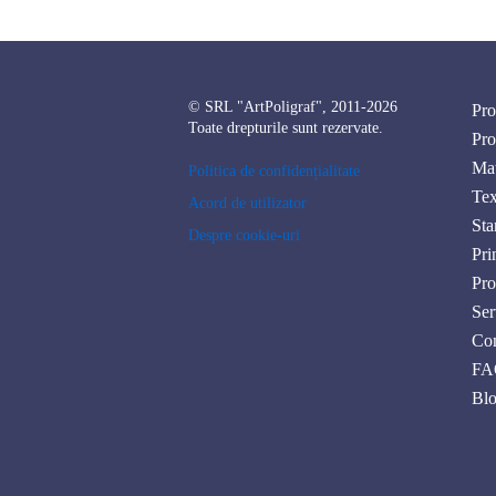
© SRL "ArtPoligraf", 2011-2026
Pro
Toate drepturile sunt rezervate.
Pro
Mat
Politica de confidențialitate
Tex
Acord de utilizator
Sta
Despre cookie-uri
Pri
Pro
Ser
Con
FA
Bl