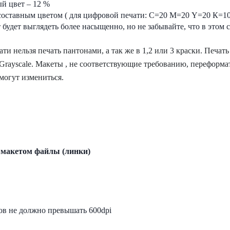
й цвет – 12 %
 составным цветом ( для цифровой печати: С=20 М=20 Y=20 К=10
удет выглядеть более насыщенно, но не забывайте, что в этом сл
ти нельзя печать пантонами, а так же в 1,2 или 3 краски. Печа
– Grayscale. Макеты , не соответствующие требованию, переформ
могут измениться.
 макетом файлы (линки)
ов не должно превышать 600dpi