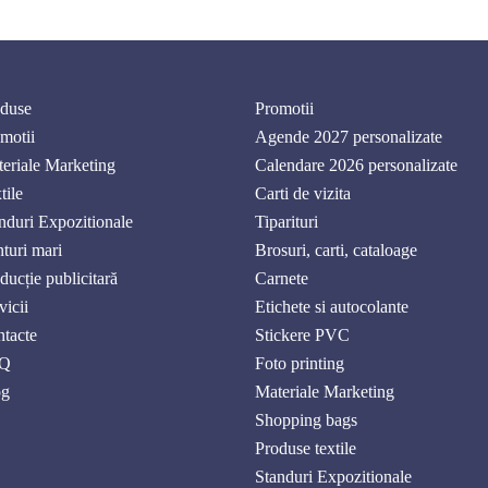
duse
Promotii
motii
Agende 2027 personalizate
eriale Marketing
Calendare 2026 personalizate
tile
Carti de vizita
nduri Expozitionale
Tiparituri
nturi mari
Brosuri, carti, cataloage
ducție publicitară
Carnete
vicii
Etichete si autocolante
tacte
Stickere PVC
Q
Foto printing
og
Materiale Marketing
Shopping bags
Produse textile
Standuri Expozitionale