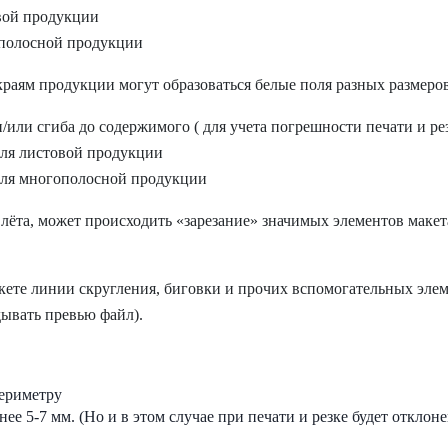
овой продукции
гополосной продукции
краям продукции могут образоваться белые поля разных размеров
/или сгиба до содержимого ( для учета погрешности печати и рез
 для листовой продукции
– для многополосной продукции
лёта, может происходить «зарезание» значимых элементов макета
акете линии скругления, биговки и прочих вспомогательных эле
дывать превью файл).
периметру
енее 5-7 мм. (Но и в этом случае при печати и резке будет откло