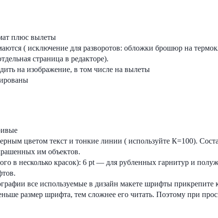
рмат плюс вылеты
аются ( исключение для разворотов: обложки брошюр на термокл
тдельная страница в редакторе).
ить на изображение, в том числе на вылеты
рированы
ривые
ерным цветом текст и тонкие линии ( используйте К=100). Сост
крашенных им объектов.
го в несколько красок): 6 pt — для рубленных гарнитур и полуж
фтов.
ографии все используемые в дизайн макете шрифты прикрепите к 
ьше размер шрифта, тем сложнее его читать. Поэтому при прос