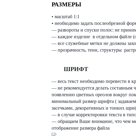
РАЗМЕРЫ
• масштаб 1:1
• необходимо задать послеобрезной фо
— развороты и спуски полос: не приним
— каждое изделие в отдельном файле (о
— все служебные метки не должны заход
— прозрачность, тени, структуры раст
ШРИФТ
— весь текст необходимо перевести в к
— не рекомендуется делать составным ч
появлению цветных ореолов вокруг по
минимальный размер шрифта ( задаваемо
засечками, декоративных и тонких шри
— в случае корректировки текста в тип
— обращаем Ваше внимание, что чем мен
отображение размера файла