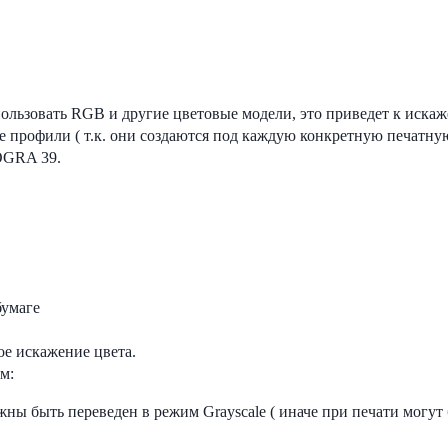
ользовать RGB и другие цветовые модели, это приведет к искаж
е профили ( т.к. они создаются под каждую конкретную печатну
OGRA 39.
бумаге
е искажение цвета.
м:
жны быть переведен в режим Grayscale ( иначе при печати могут 