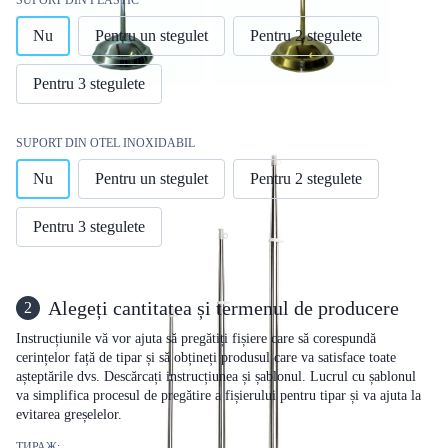
Nu
Pentru un stegulet
Pentru 2 stegulete
Pentru 3 stegulete
SUPORT DIN OTEL INOXIDABIL
Nu
Pentru un stegulet
Pentru 2 stegulete
Pentru 3 stegulete
Alegeți cantitatea și termenul de producere
2
Instrucțiunile vă vor ajuta să pregătiți fișiere care să corespundă
cerințelor față de tipar și să obțineți produsul care va satisface toate
așteptările dvs. Descărcați instrucțiunea și șablonul. Lucrul cu șablonul
va simplifica procesul de pregătire a fișierului pentru tipar și va ajuta la
evitarea greșelelor.
ТИРАЖ: