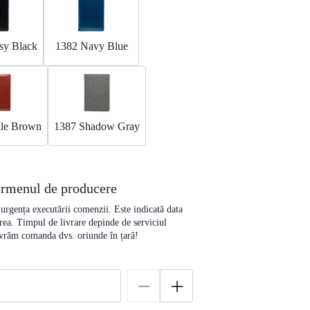
sy Black
1382 Navy Blue
dle Brown
1387 Shadow Gray
termenul de producere
e urgența executării comenzii. Este indicată data
rea. Timpul de livrare depinde de serviciul
livrăm comanda dvs. oriunde în țară!