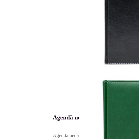
Agendă nedatată A5 IDEE
Agenda nedatată a păstrat avantajele unei age