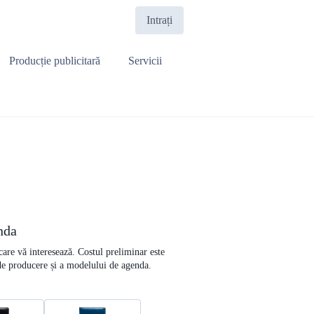
Intrați
Producție publicitară
Servicii
nda
 care vă interesează. Costul preliminar este
 de producere și a modelului de agenda.