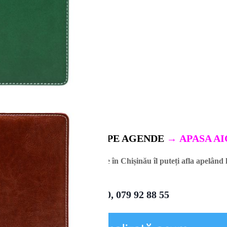
URILE PENTRU TIPAR PE AGENDE
→
APASA AI
nda agende.
Prețul pentru agende în Chișinău îl puteți afla apelând
022 22 11 90, 079 92 88 55