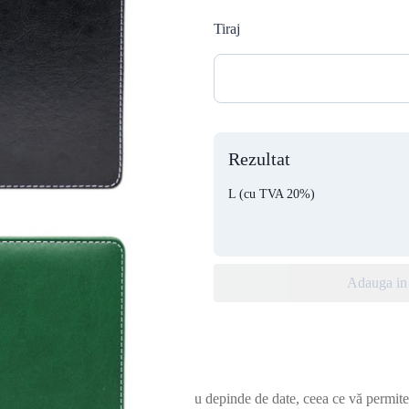
Tiraj
Rezultat
L
(cu TVA 20%)
Adauga in 
nde datate, dar, în același timp, nu depinde de date, ceea ce vă permite s