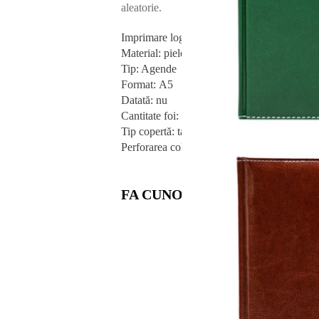
aleatorie.
Imprimare logo: da
Material: piele artificială
Tip: Agende
Format: А5
Datată: nu
Cantitate foi: 144
Tip copertă: tare
Perforarea colţurilor: nu
FA CUNOSTINTA SI CU PRET
Puteți coma