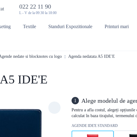
022 22 11 90
cat
L - V de la 09:30 la 18:00
keting
Textile
Standuri Expozitionale
Printuri mari
Agende nedate si blocknotes cu logo
Agenda nedatata A5 IDE'E
 A5 IDE'E
Alege modelul de age
1
Pentru a afla costul, alegeți opțiunile
calculat în baza tirajului, termenului
AGENDE IDE'E STANDARD