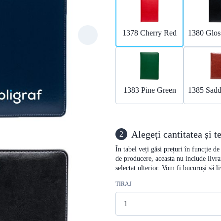
1378 Cherry Red
1380 Glos
1383 Pine Green
1385 Sad
Alegeți cantitatea și 
2
În tabel veți găsi prețuri în funcție d
de producere, aceasta nu include livra
selectat ulterior. Vom fi bucuroși să 
TIRAJ