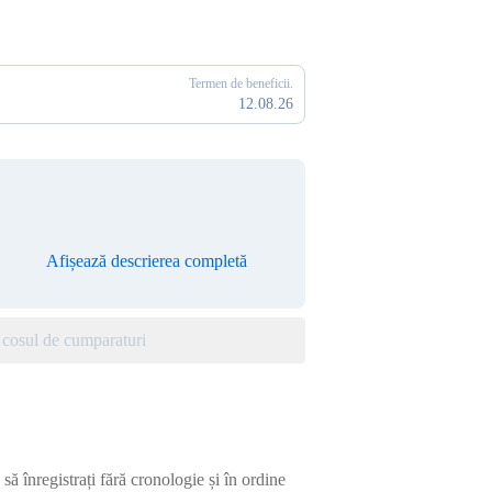
Termen de beneficii.
12.08.26
Afișează descrierea completă
cosul de cumparaturi
ă înregistrați fără cronologie și în ordine