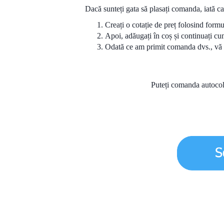
Dacă sunteți gata să plasați comanda, iată c
Creați o cotație de preț folosind form
Apoi, adăugați în coș și continuați cu
Odată ce am primit comanda dvs., vă
Puteți comanda autoc