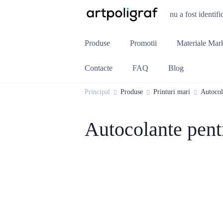
nu a fost identifi
Produse
Promotii
Materiale Mar
Contacte
FAQ
Blog
Principal
Produse
Printuri mari
Autocol
Autocolante pentr