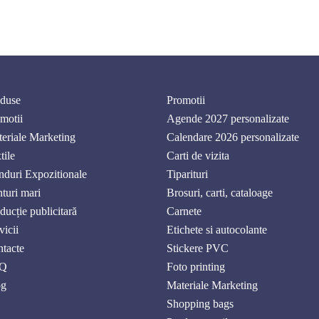
duse
Promotii
motii
Agende 2027 personalizate
eriale Marketing
Calendare 2026 personalizate
tile
Carti de vizita
nduri Expozitionale
Tiparituri
nturi mari
Brosuri, carti, cataloage
ducție publicitară
Carnete
vicii
Etichete si autocolante
tacte
Stickere PVC
Q
Foto printing
og
Materiale Marketing
Shopping bags