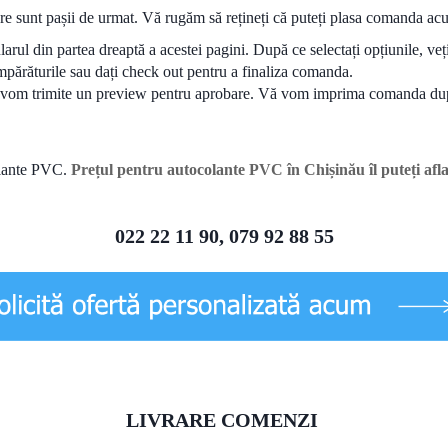
are sunt pașii de urmat. Vă rugăm să rețineți că puteți plasa comanda acu
ularul din partea dreaptă a acestei pagini. După ce selectați opțiunile, v
mpărăturile sau dați check out pentru a finaliza comanda.
 vom trimite un preview pentru aprobare. Vă vom imprima comanda dup
olante PVC.
Prețul pentru autocolante PVC în Chișinău îl puteți afl
022 22 11 90, 079 92 88 55
LIVRARE COMENZI