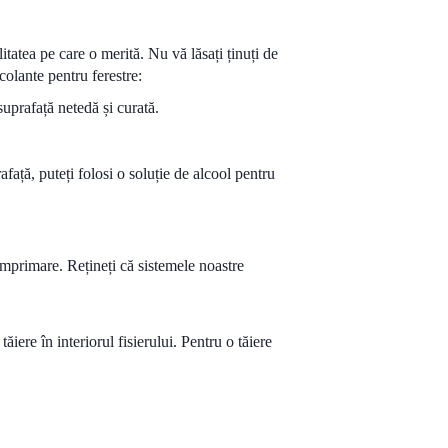
tatea pe care o merită. Nu vă lăsați ținuți de
colante pentru ferestre:
suprafață netedă și curată.
față, puteți folosi o soluție de alcool pentru
e imprimare. Rețineți că sistemele noastre
iere în interiorul fisierului. Pentru o tăiere