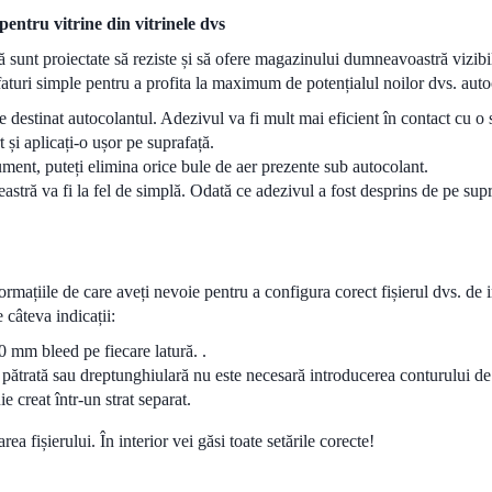
entru vitrine din vitrinele dvs
ă sunt proiectate să reziste și să ofere magazinului dumneavoastră vizibili
faturi simple pentru a profita la maximum de potențialul noilor dvs. auto
e destinat autocolantul. Adezivul va fi mult mai eficient în contact cu o 
 și aplicați-o ușor pe suprafață.
ument, puteți elimina orice bule de aer prezente sub autocolant.
astră va fi la fel de simplă. Odată ce adezivul a fost desprins de pe supra
informațiile de care aveți nevoie pentru a configura corect fișierul dvs. d
 câteva indicații:
0 mm bleed pe fiecare latură. .
pătrată sau dreptunghiulară nu este necesară introducerea conturului de tă
e creat într-un strat separat.
rea fișierului. În interior vei găsi toate setările corecte!