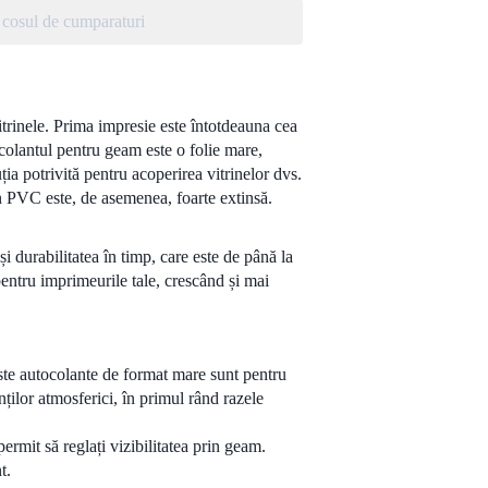
cosul de cumparaturi
vitrinele. Prima impresie este întotdeauna cea
tocolantul pentru geam este o folie mare,
ția potrivită pentru acoperirea vitrinelor dvs.
in PVC este, de asemenea, foarte extinsă.
i durabilitatea în timp, care este de până la
pentru imprimeurile tale, crescând și mai
ste autocolante de format mare sunt pentru
nților atmosferici, în primul rând razele
rmit să reglați vizibilitatea prin geam.
t.