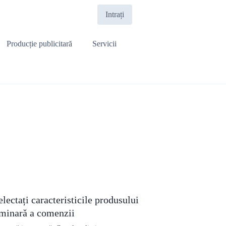
Intrați
Producție publicitară
Servicii
ectați caracteristicile produsului
liminară a comenzii