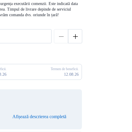
e urgența executării comenzii. Este indicată data
rea. Timpul de livrare depinde de serviciul
livrăm comanda dvs. oriunde în țară!
icii.
Termen de beneficii.
8.26
12.08.26
Afișează descrierea completă