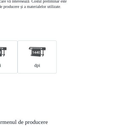
 care vă interesează. Costul preliminar este
de producere și a materialelor utilizate.
i
dpi
termenul de producere