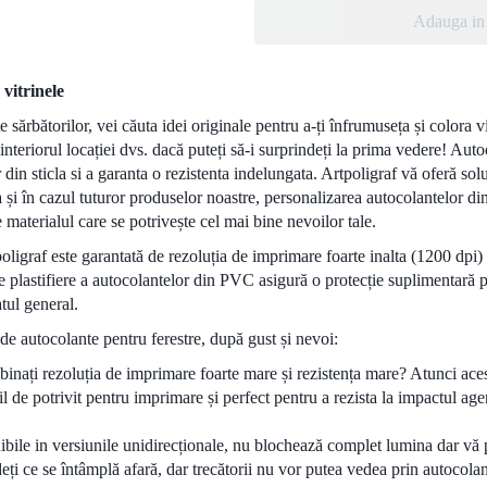
Adauga in 
vitrinele
e sărbătorilor, vei căuta idei originale pentru a-ți înfrumuseța și colora 
în interiorul locației dvs. dacă puteți să-i surprindeți la prima vedere! Au
 din sticla si a garanta o rezistenta indelungata. Artpoligraf vă oferă solu
a și în cazul tuturor produselor noastre, personalizarea autocolantelor d
materialul care se potrivește cel mai bine nevoilor tale.
oligraf este garantată de rezoluția de imprimare foarte inalta (1200 dpi) ș
 de plastifiere a autocolantelor din PVC asigură o protecție suplimentară 
tul general.
 de autocolante pentru ferestre, după gust și nevoi:
binați rezoluția de imprimare foarte mare și rezistența mare? Atunci ace
l de potrivit pentru imprimare și perfect pentru a rezista la impactul age
ibile in versiunile unidirecționale, nu blochează complet lumina dar vă pe
i ce se întâmplă afară, dar trecătorii nu vor putea vedea prin autocolan