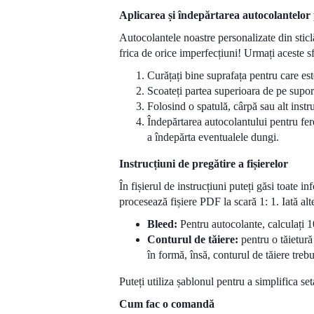
Aplicarea și îndepărtarea autocolantelor p
Autocolantele noastre personalizate din sticl
frica de orice imperfecțiuni! Urmați aceste s
Curățați bine suprafața pentru care est
Scoateți partea superioara de pe suport
Folosind o spatulă, cârpă sau alt instr
Îndepărtarea autocolantului pentru fere
a îndepărta eventualele dungi.
Instrucțiuni de pregătire a fișierelor
În fișierul de instrucțiuni puteți găsi toate 
procesează fișiere PDF la scară 1: 1. Iată alte
Bleed:
Pentru autocolante, calculați 1
Conturul de tăiere:
pentru o tăietură 
în formă, însă, conturul de tăiere trebui
Puteți utiliza șablonul pentru a simplifica seta
Cum fac o comandă