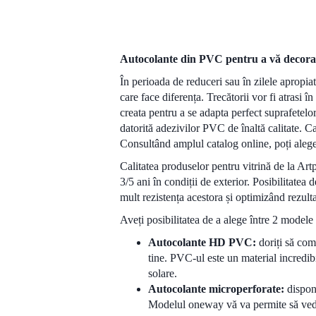
Autocolante din PVC pentru a vă decora 
În perioada de reduceri sau în zilele apropiat
care face diferența. Trecătorii vor fi atrasi 
creata pentru a se adapta perfect suprafetelor
datorită adezivilor PVC de înaltă calitate. C
Consultând amplul catalog online, poți alege 
Calitatea produselor pentru vitrină de la Artp
3/5 ani în condiții de exterior. Posibilitatea
mult rezistența acestora și optimizând rezulta
Aveți posibilitatea de a alege între 2 modele
Autocolante HD PVC:
doriți să com
tine. PVC-ul este un material incredibi
solare.
Autocolante microperforate:
dispon
Modelul oneway vă va permite să vedeț