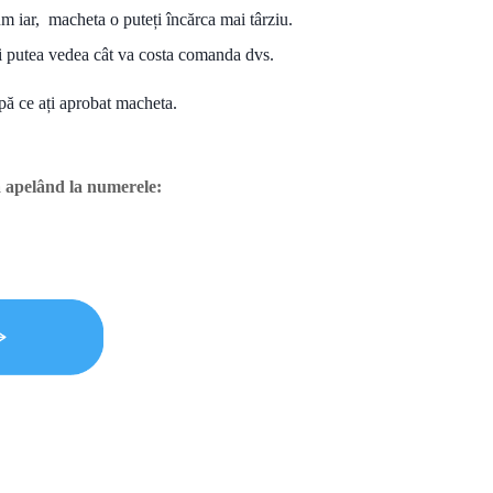
m iar, macheta o puteți încărca mai târziu.
eți putea vedea cât va costa comanda dvs.
ă ce ați aprobat macheta.
a apelând la numerele: