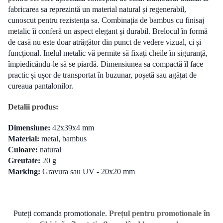
fabricarea sa reprezintă un material natural și regenerabil,
cunoscut pentru rezistența sa. Combinația de bambus cu finisaj
metalic îi conferă un aspect elegant și durabil. Brelocul în formă
de casă nu este doar atrăgător din punct de vedere vizual, ci și
funcțional. Inelul metalic vă permite să fixați cheile în siguranță,
împiedicându-le să se piardă. Dimensiunea sa compactă îl face
practic și ușor de transportat în buzunar, poșetă sau agățat de
cureaua pantalonilor.
Detalii produs:
Dimensiune:
42
x39x4 mm
Material:
metal, bambus
Culoare:
natural
Greutate:
20 g
Marking:
Gravura sau UV - 20x20 mm
Puteți comanda promotionale.
Prețul pentru promotionale în