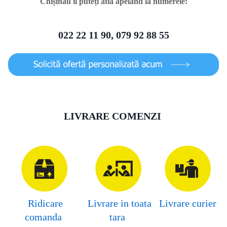
Chișinău îl puteți afla apelând la numerele:
022 22 11 90, 079 92 88 55
LIVRARE COMENZI
Ridicare
Livrare in toata
Livrare curier
comanda
tara