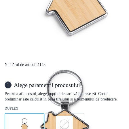
Numărul de articol: 1148
Alege parametrii produsului
1
Pentru a afla costul, alegeți opțiunile care vă interesează. Costul
preliminar este calculat în baza tirajului si a termenului de producere.
DUPLEX