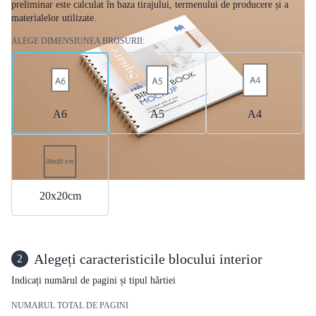
preliminar este calculat în baza tirajului, termenului de producere și a
materialelor utilizate.
ALEGE DIMENSIUNEA BROSURII:
А6
A5
A4
20x20cm
Alegeți caracteristicile blocului interior
2
Indicați numărul de pagini și tipul hârtiei
NUMARUL TOTAL DE PAGINI