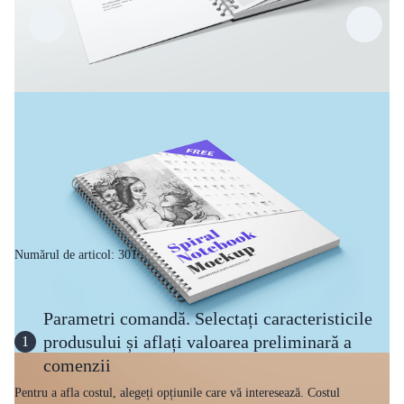
Numărul de articol: 301
Parametri comandă. Selectați caracteristicile
produsului și aflați valoarea preliminară a
1
comenzii
Pentru a afla costul, alegeți opțiunile care vă interesează. Costul