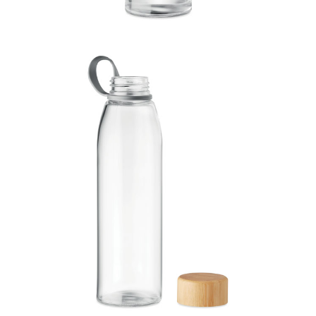
ușoare variații de culoare și dimensiune de la un articol la altul,
ceea ce poate influența aspectul final al personalizării.
Detalii produs:
Dimensiune:
⌀ 60 x 225 mm
Material:
sticla, bambus
Culoare:
transparent
Greutate:
356 g
Marking:
print UV pe sticla - 30 x 800 mm / Gravura laser pe
capac - 35 x 35 mm
Atentie: tiraj minim pentru tipar UV 360° - 20 unitati, toate
comenzile mai mici vor fi calculate la acest tiraj.
Personalizarea
produselor clientului +25% la pretul de baza.
Puteți comanda sticlute si butelii.
Prețul pentru sticle si butelii în
Chișinău îl puteți afla apelând la numerele:
022 22 11 90, 079 92 88 55