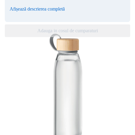
Afișează descrierea completă
Adauga in cosul de cumparaturi
Atentie! Acest produs poate fi personalizat,
comanda minimă este de 20 unit.
FJORD WHITE
-
Butelie din sticla, 500 ml
Butelie
din sticlă cu capac din bambus și suport din TPU. Ia cu
tine băutura preferată oriunde mergi și menține-te hidratat.
Suportul din TPU facilitează transportul sticlei sau prinderea
acesteia de o geantă. Capacul din bambus oferă sticlei un aspect
natural. Nu este potrivită pentru băuturi carbogazoase. Capacitate:
500 ml. Nu curge. Bambusul este un produs natural, pot exista