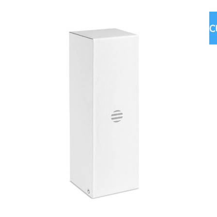
LIVRARE COMENZI
Ridicare
Livrare in toata
Livrare curier
comanda
tara