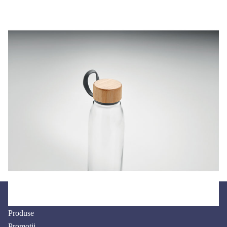
MODALITATI DE PLATA
Plata
Plata cu cardul
Transfer bancar
in numerar
Produse
Promotii