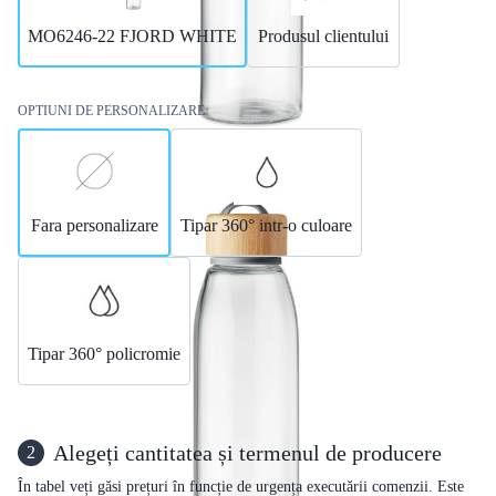
MO6246-22 FJORD WHITE
Produsul clientului
OPTIUNI DE PERSONALIZARE
Fara personalizare
Tipar 360° intr-o culoare
Tipar 360° policromie
Alegeți cantitatea și termenul de producere
2
În tabel veți găsi prețuri în funcție de urgența executării comenzii. Este