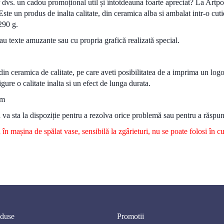
lor dvs. un cadou promoțional util și întotdeauna foarte apreciat? La Artp
Este un produs de inalta calitate, din ceramica alba si ambalat intr-o cut
 290 g.
au texte amuzante sau cu propria grafică realizată special.
din ceramica de calitate, pe care aveti posibilitatea de a imprima un log
gure o calitate inalta si un efect de lunga durata.
mm
 va sta la dispoziție pentru a rezolva orice problemă sau pentru a răspund
 în mașina de spălat vase, sensibilă la zgârieturi, nu se poate folosi în 
duse
Promotii