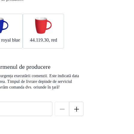
 royal blue
44.119.30, red
termenul de producere
e urgența executării comenzii. Este indicată data
rea. Timpul de livrare depinde de serviciul
livrăm comanda dvs. oriunde în țară!