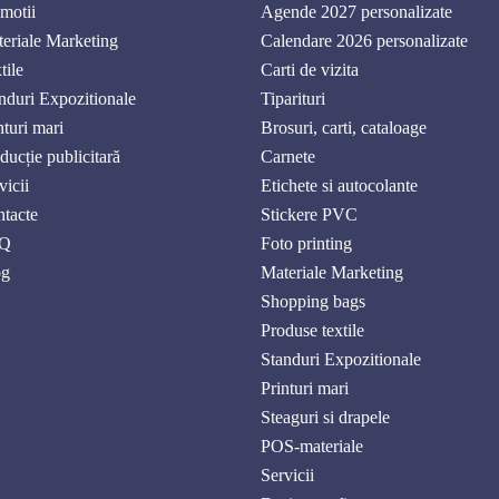
motii
Agende 2027 personalizate
eriale Marketing
Calendare 2026 personalizate
tile
Carti de vizita
nduri Expozitionale
Tiparituri
nturi mari
Brosuri, carti, cataloage
ducție publicitară
Carnete
vicii
Etichete si autocolante
tacte
Stickere PVC
Q
Foto printing
og
Materiale Marketing
Shopping bags
Produse textile
Standuri Expozitionale
Printuri mari
Steaguri si drapele
POS-materiale
Servicii