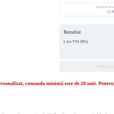
Termen de benef
11.0
Rezultat
L
(cu TVA 20%)
Adauga in 
personalizat, comanda minimă este de 20 unit.
Pentru 