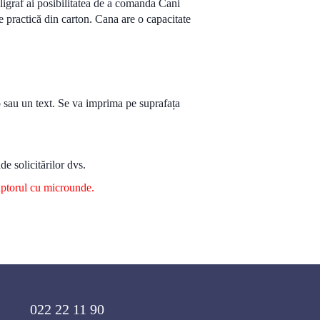
oligraf ai posibilitatea de a comanda Cani
ie practică din carton. Cana are o capacitate
o sau un text. Se va imprima pe suprafața
e solicitărilor dvs.
cuptorul cu microunde.
022 22 11 90