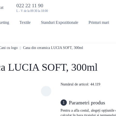
022 22 11 90
cat
L - V de la 09:30 la 18:00
keting
Textile
Standuri Expozitionale
Printuri mari
Cani cu logo
Cana din ceramica LUCIA SOFT, 300ml
ica LUCIA SOFT, 300ml
Numărul de articol: 44.119
Parametri produs
1
Pentru a afla costul, alegeți opțiunile
calculat în baza tirajului și termenulu