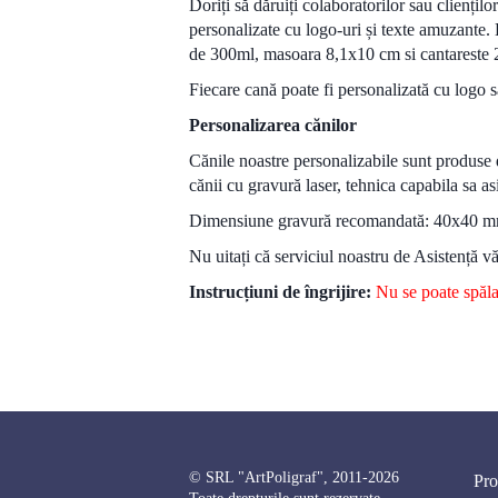
Doriți să dăruiți colaboratorilor sau clienți
personalizate cu logo-uri și texte amuzante. 
de 300ml, masoara 8,1x10 cm si cantareste
Fiecare cană poate fi personalizată cu logo s
Personalizarea cănilor
Cănile noastre personalizabile sunt produse 
cănii cu gravură laser, tehnica capabila sa asi
Dimensiune gravură recomandată: 40x40 
Nu uitați că serviciul noastru de Asistență vă
Instrucțiuni de îngrijire:
Nu s
e poate spăla
© SRL "ArtPoligraf", 2011-2026
Pro