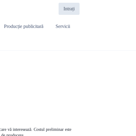
Intrați
Producție publicitară
Servicii
 care vă interesează. Costul preliminar este
i de producere.