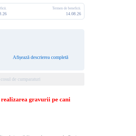
icii.
Termen de beneficii.
8.26
14.08.26
Afișează descrierea completă
cosul de cumparaturi
realizarea gravurii pe cani