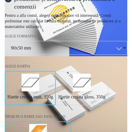
comenzii
Pentru a afla costul, alegeți opțiunile care vă interesează. Costul
preliminar este calculat în baza tirajului, termenului de producere și a
materialelor utilizate.
ALEGE FORMATUL
ALEGE HARTIA
Hartie cretata matt, 350g
Hartie cretata gloss, 350g
TIPAR PE O PARTE SAU FATA-VERSO