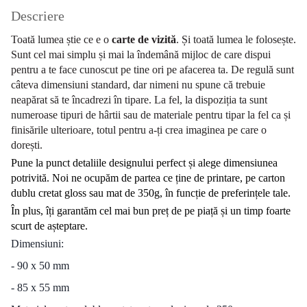
Descriere
Toată lumea știe ce e o
carte de vizită
. Și toată lumea le folosește.
Sunt cel mai simplu și mai la îndemână mijloc de care dispui
pentru a te face cunoscut pe tine ori pe afacerea ta. De regulă sunt
câteva dimensiuni standard, dar nimeni nu spune că trebuie
neapărat să te încadrezi în tipare. La fel, la dispoziția ta sunt
numeroase tipuri de hârtii sau de materiale pentru tipar la fel ca și
finisările ulterioare, totul pentru a-ți crea imaginea pe care o
dorești.
Pune la punct detaliile designului perfect și alege dimensiunea 
potrivită. Noi ne ocupăm de partea ce ține de printare, pe carton 
dublu cretat gloss sau mat de 350g, în funcție de preferințele tale.
În plus, îți garantăm cel mai bun preț de pe piață și un timp foarte 
scurt de așteptare.
Dimensiuni:
-
90 x 50 mm
- 85
x 55 mm