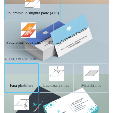
Policromie, o singura parte (4+0)
Policromie, doua parti (4+4)
ADAUGA PLASTIFIERE
Fara plastifiere
Lucioasa 28 mic
Mata 32 mic