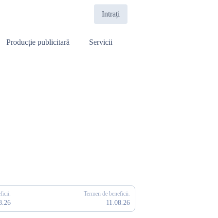
Intrați
Producție publicitară
Servicii
icii.
Termen de beneficii.
8.26
11.08.26