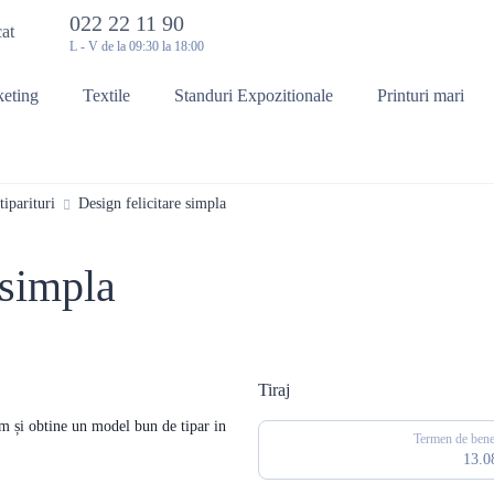
022 22 11 90
cat
L - V de la 09:30 la 18:00
keting
Textile
Standuri Expozitionale
Printuri mari
tiparituri
Design felicitare simpla
 simpla
Tiraj
um și obtine un model bun de tipar in
Termen de benef
13.0