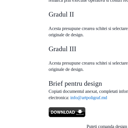
remarca prin executie operativa si costuri r
Gradul II
Acesta presupune crearea schitei si selectarea
originale de design.
Gradul III
Acesta presupune crearea schitei si selectarea
originale de design.
Brief pentru design
Copiati documentul anexat, completati informat
electronica:
info@artpoligraf.md
Puteți comanda design 