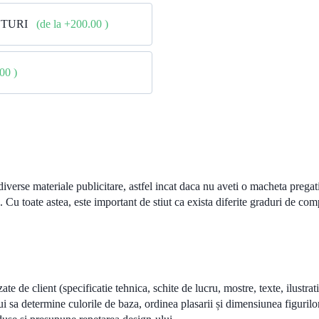
NTURI
(de la +200.00
)
.00
)
verse materiale publicitare, astfel incat daca nu aveti o macheta pregatit
. Cu toate astea, este important de stiut ca exista diferite graduri de com
ate de client (specificatie tehnica, schite de lucru, mostre, texte, ilustra
lui sa determine culorile de baza, ordinea plasarii și dimensiunea figurilo