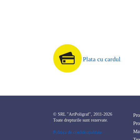
Plata cu cardul
© SRL "ArtPoligraf", 2011-2026
Pro
Toate drepturile sunt rezervate.
Pro
Mat
Politica de confidențialitate
Tex