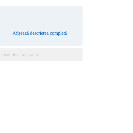
Afișează descrierea completă
cosul de cumparaturi