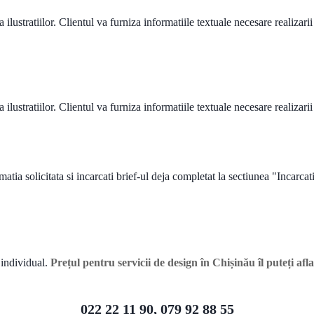
 ilustratiilor. Clientul va furniza informatiile textuale necesare realizar
 ilustratiilor. Clientul va furniza informatiile textuale necesare realizar
ia solicitata si incarcati brief-ul deja completat la sectiunea "Incarcati
individual.
Prețul pentru servicii de design în Chișinău îl puteți af
022 22 11 90, 079 92 88 55