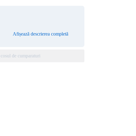
Afișează descrierea completă
cosul de cumparaturi