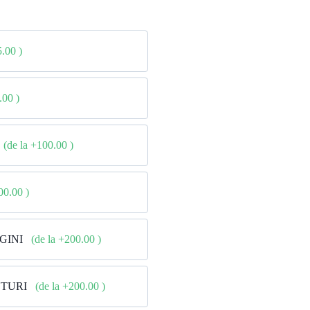
5.00
)
0.00
)
(de la +100.00
)
500.00
)
AGINI
(de la +200.00
)
NTURI
(de la +200.00
)