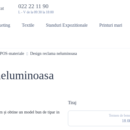
022 22 11 90
cat
L - V de la 09:30 la 18:00
keting
Textile
Standuri Expozitionale
Printuri mari
 POS-materiale
Design reclama neluminoasa
neluminoasa
Tiraj
um și obtine un model bun de tipar in
Termen de benef
18.0