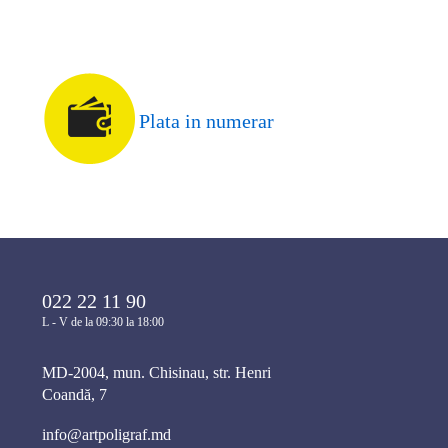
Plata in numerar
022 22 11 90
L - V de la 09:30 la 18:00
MD-2004, mun. Chisinau, str. Henri
Coandă, 7
info@artpoligraf.md