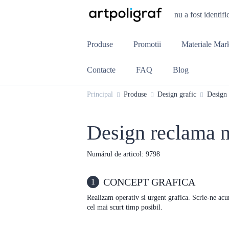
nu a fost identifi
Produse
Promotii
Materiale Mar
Contacte
FAQ
Blog
Principal
Produse
Design grafic
Design
Design reclama 
Numărul de articol: 9798
CONCEPT GRAFICA
1
Realizam operativ si urgent grafica. Scrie-ne ac
cel mai scurt timp posibil.