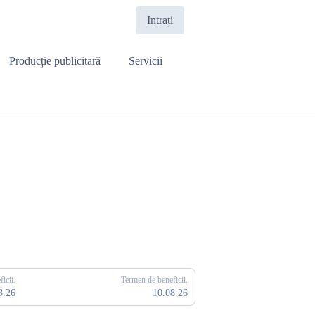
Intrați
Producție publicitară
Servicii
icii.
Termen de beneficii.
8.26
10.08.26