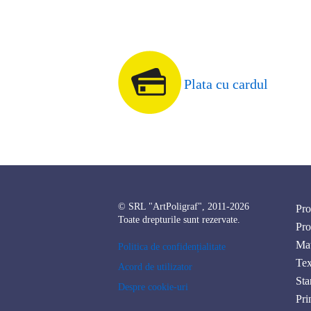
Plata cu cardul
© SRL "ArtPoligraf", 2011-2026
Pro
Toate drepturile sunt rezervate.
Pro
Mat
Politica de confidențialitate
Tex
Acord de utilizator
Sta
Despre cookie-uri
Pri