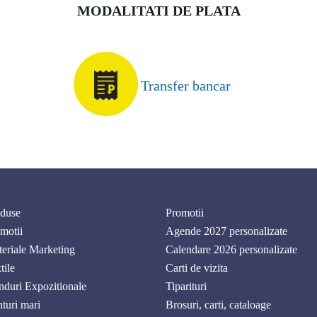
MODALITATI DE PLATA
Transfer bancar
duse
Promotii
motii
Agende 2027 personalizate
eriale Marketing
Calendare 2026 personalizate
tile
Carti de vizita
nduri Expozitionale
Tiparituri
nturi mari
Brosuri, carti, cataloage