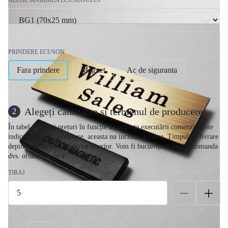
PRINDERE ECUSON
Fara prindere
Magnet
Ac de siguranta
Alegeți cantitatea și termenul de producere
2
În tabel veți găsi prețuri în funcție de urgența executării comenzii. Este
indicată data de producere, aceasta nu include livrarea. Timpul de livrare
depinde de serviciul selectat ulterior. Vom fi bucuroși să livrăm comanda
dvs. oriunde în țară!
TIRAJ