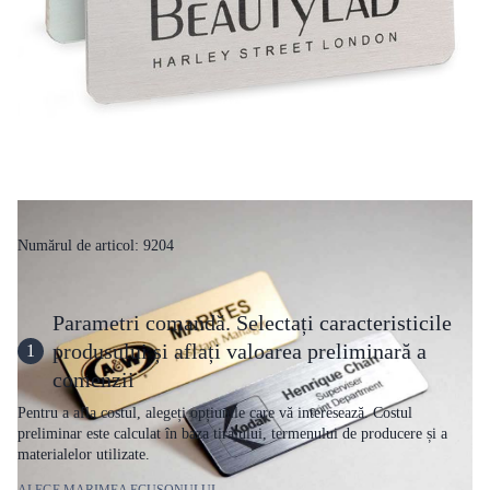
Numărul de articol: 9204
Parametri comandă. Selectați caracteristicile
produsului și aflați valoarea preliminară a
1
comenzii
Pentru a afla costul, alegeți opțiunile care vă interesează. Costul
preliminar este calculat în baza tirajului, termenului de producere și a
materialelor utilizate.
ALEGE MARIMEA ECUSONULUI