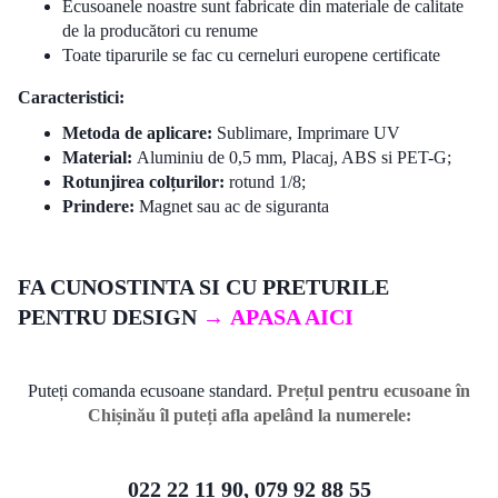
Ecusoanele noastre sunt fabricate din materiale de calitate
de la producători cu renume
Toate tiparurile se fac cu cerneluri europene certificate
Caracteristici:
Metoda de aplicare:
Sublimare, Imprimare UV
Material:
Aluminiu de 0,5 mm, Placaj, ABS si PET-G;
Rotunjirea colțurilor:
rotund 1/8;
Prindere:
Magnet sau ac de siguranta
FA CUNOSTINTA SI CU PRETURILE
PENTRU DESIGN
→
APASA AICI
Puteți comanda ecusoane standard.
Prețul pentru ecusoane în
Chișinău îl puteți afla apelând la numerele:
022 22 11 90, 079 92 88 55