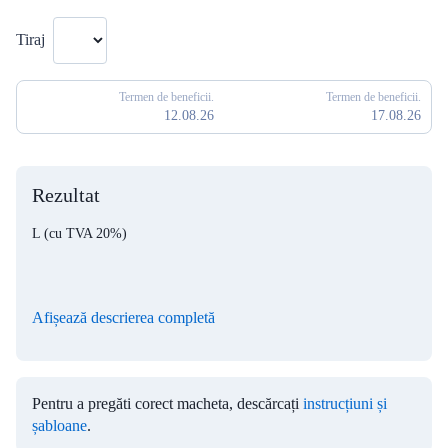
Tiraj
Termen de beneficii.
Termen de beneficii.
12.08.26
17.08.26
Rezultat
L
(cu TVA 20%)
Afișează descrierea completă
Pentru a pregăti corect macheta, descărcați
instrucțiuni și
șabloane
.