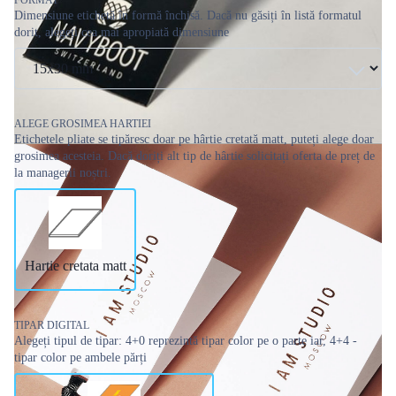
Dimensiune etichetă în formă închisă. Dacă nu găsiți în listă formatul
dorit, alegeți cea mai apropiată dimensiune
ALEGE GROSIMEA HARTIEI
Etichetele pliate se tipăresc doar pe hârtie cretată matt, puteți alege doar
grosimea acesteia. Dacă doriți alt tip de hârtie solicitați oferta de preț de
la managerii noștri.
Hartie cretata matt
TIPAR DIGITAL
Alegeți tipul de tipar: 4+0 reprezintă tipar color pe o parte iar, 4+4 -
tipar color pe ambele părți