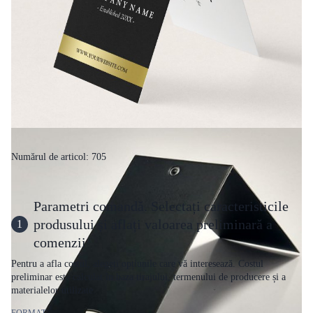
Numărul de articol: 705
Parametri comandă. Selectați caracteristicile
produsului și aflați valoarea preliminară a
1
comenzii
Pentru a afla costul, alegeți opțiunile care vă interesează. Costul
preliminar este calculat în baza tirajului, termenului de producere și a
materialelor utilizate.
FORMAT