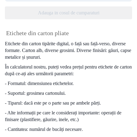
Adauga in cosul de cumparaturi
Etichete din carton pliate
Etichete din carton tipărite digital, o față sau față-verso, diverse
formate. Carton alb, diverse grosimi. Diverse finisări: găuri, capse
metalice și șnururi.
În calculatorul nostru, puteți vedea prețul pentru etichete de carton
după ce-ați ales următorii parametri:
- Formatul: dimensiunea etichetelor.
- Suportul: grosimea cartonului.
- Tiparul: dacă este pe o parte sau pe ambele părți.
- Alte informații pe care le considerați importante: operații de
finisare (plastifiere, găurire, inele, etc.)
- Cantitatea: numărul de bucăți necesare.