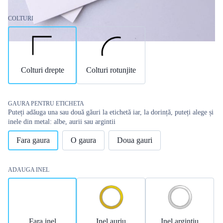
COLTURI
Colturi drepte
Colturi rotunjite
GAURA PENTRU ETICHETA
Puteți adăuga una sau două găuri la etichetă iar, la dorință, puteți alege și
inele din metal: albe, aurii sau argintii
Fara gaura
O gaura
Doua gauri
ADAUGA INEL
Fara inel
Inel auriu
Inel argintiu