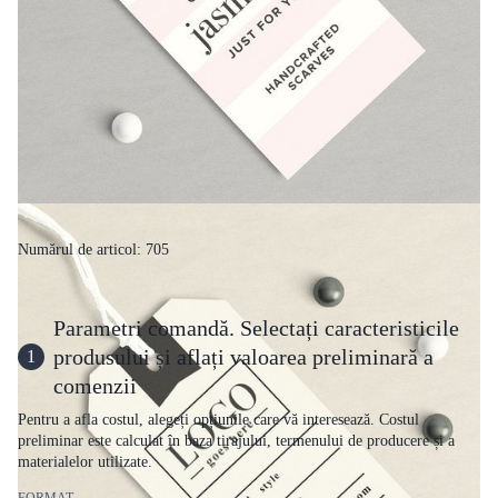
Numărul de articol: 705
Parametri comandă. Selectați caracteristicile
produsului și aflați valoarea preliminară a
1
comenzii
Pentru a afla costul, alegeți opțiunile care vă interesează. Costul
preliminar este calculat în baza tirajului, termenului de producere și a
materialelor utilizate.
FORMAT