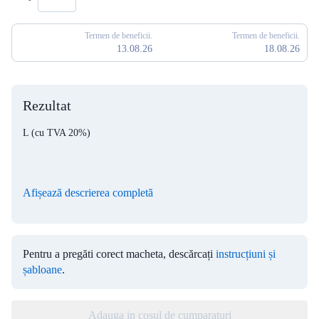
Termen de beneficii.
Termen de beneficii.
13.08.26
18.08.26
Rezultat
L
(cu TVA 20%)
Afișează descrierea completă
Pentru a pregăti corect macheta, descărcați
instrucțiuni și
șabloane
.
Adauga in cosul de cumparaturi