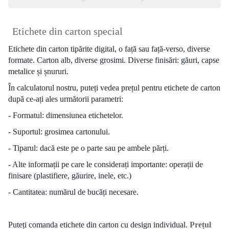
Etichete din carton special
Etichete din carton tipărite digital, o față sau față-verso, diverse
formate. Carton alb, diverse grosimi. Diverse finisări: găuri, capse
metalice și șnururi.
În calculatorul nostru, puteți vedea prețul pentru etichete de carton
după ce-ați ales următorii parametri:
- Formatul: dimensiunea etichetelor.
- Suportul: grosimea cartonului.
- Tiparul: dacă este pe o parte sau pe ambele părți.
- Alte informații pe care le considerați importante: operații de
finisare (plastifiere, găurire, inele, etc.)
- Cantitatea: numărul de bucăți necesare.
Puteți comanda etichete din carton cu design individual.
Prețul