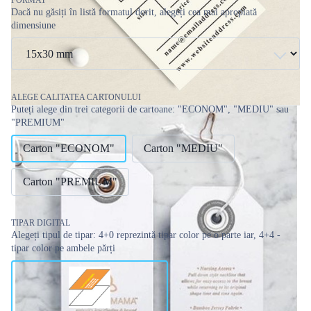
Dacă nu găsiți în listă formatul dorit, alegeți cea mai apropiată
dimensiune
ALEGE CALITATEA CARTONULUI
Puteți alege din trei categorii de cartoane: "ECONOM", "MEDIU" sau
"PREMIUM"
Carton "ECONOM"
Carton "MEDIU"
Carton "PREMIUM"
TIPAR DIGITAL
Alegeți tipul de tipar: 4+0 reprezintă tipar color pe o parte iar, 4+4 -
tipar color pe ambele părți