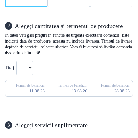
Alegeți cantitatea și termenul de producere
2
În tabel veți găsi prețuri în funcție de urgența executării comenzii. Este
indicată data de producere, aceasta nu include livrarea. Timpul de livrare
depinde de serviciul selectat ulterior. Vom fi bucuroși să livrăm comanda
dvs. oriunde în țară!
Tiraj
Termen de beneficii.
Termen de beneficii.
Termen de beneficii.
11.08.26
13.08.26
28.08.26
Alegeți servicii suplimentare
3