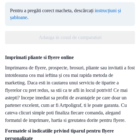
Pentru a pregăti corect macheta, descărcați
instrucțiuni și
șabloane
.
Adauga in cosul de cumparaturi
Imprimati pliante si flyere online
Imprimarea de flyere, prospecte, brosuri, pliante sau invitatii a fost
intotdeauna cea mai ieftina și cea mai rapida metoda de
marketing. Daca esti in cautarea unui serviciu de tiparire a
flyerelor cu pret redus, sa stii ca te afli in locul potrivit! Ce mai
astepti? Incepe imediat sa profiti de avantajele pe care doar un
partener excelent, cum ar fi Artpoligraf, ti le poate garanta. Cu
cateva clicuri simple poti finaliza fiecare comanda, alegand
formatul de imprimare, hartia si greutatea dorite pentru flyere.
Formatele si indicatiile privind tiparul pentru flyere
personalizate