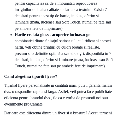
pentru capacitatea sa de a imbunatati reproducerea
imaginilor de inalta calitate si claritatea textului. Exista 7
densitati pentru acest tip de hartie, in plus, oferim si
laminare (mata, lucioasa sau Soft Touch, numai pe fata sau
pe ambele fete de imprimare).
Hartie cretata gloss - acoperire lucioasa:
gratie
combinatiei dintre finisajul satinat si luciul ridicat al acestei
hartii, veti obține printuri cu culori bogate si realiste,
precum si o definitie optimă a scalei de gri, disponibila in 7
densitati, in plus, oferim si laminare (mata, lucioasa sau Soft
Touch, numai pe fata sau pe ambele fete de imprimare).
Cand alegeti sa tipariti flyere?
flyere personalizate in cantitati mari, puteti garanta marcii
Tiparind
dvs. o raspandire rapida si larga. Astfel, veti putea face publicitate
eficienta pentru brandul dvs., fie ca e vorba de promotii noi sau
evenimente programate.
Dar care este diferenta dintre un flyer si o brosura? Acesti termeni