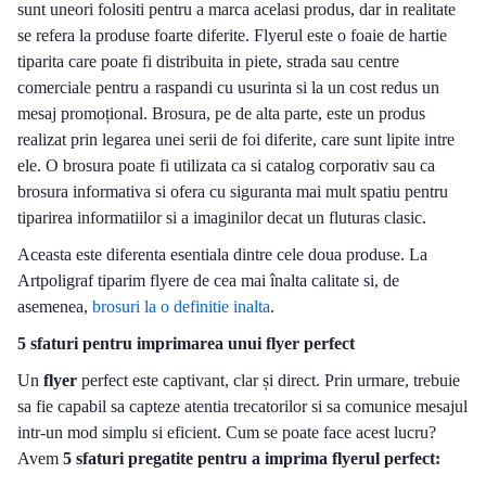
sunt uneori folositi pentru a marca acelasi produs, dar in realitate
se refera la produse foarte diferite. Flyerul este o foaie de hartie
tiparita care poate fi distribuita in piete, strada sau centre
comerciale pentru a raspandi cu usurinta si la un cost redus un
mesaj promoțional. Brosura, pe de alta parte, este un produs
realizat prin legarea unei serii de foi diferite, care sunt lipite intre
ele. O brosura poate fi utilizata ca si catalog corporativ sau ca
brosura informativa si ofera cu siguranta mai mult spatiu pentru
tiparirea informatiilor si a imaginilor decat un fluturas clasic.
Aceasta este diferenta esentiala dintre cele doua produse. La
Artpoligraf tiparim flyere de cea mai înalta calitate si, de
asemenea,
brosuri la o definitie inalta
.
5 sfaturi pentru imprimarea unui flyer perfect
Un
flyer
perfect este captivant, clar și direct. Prin urmare, trebuie
sa fie capabil sa capteze atentia trecatorilor si sa comunice mesajul
intr-un mod simplu si eficient. Cum se poate face acest lucru?
Avem
5 sfaturi pregatite pentru a imprima flyerul perfect: