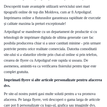
Descoperiti toate avantajele utilizarii serviciului unei mari
tipografii online de top din Moldova, cum ar fi Artpoligraf.
Imprimarea online a fluturasilor garanteaza rapiditate de executie
și calitate maxima la preturi exceptionale!
Artpoligraf se mandreste cu un departament de productie si cu
tehnologii de imprimare digitala de ultima generatie care fac
posibila producerea chiar si a unor cantitati minime - prin urmare
potrivite pentru orice realitate comerciala. Datorita comoditatii
site-ului si a sfaturilor oferite prin chat-ul online si prin telefon,
crearea de flyere cu Artpoligraf este rapida si usoara. De
asemenea, amintiti-va ca verificarea fisierului pentru tipar este
complet gratuita.
Imprimati flyere si alte articole personalizate pentru afacerea
dvs.
Pe site-ul nostru puteti gasi multe solutii pentru a va promova
afacerea. Pe langa flyere, veti descoperi o gama larga de articole
care pot fi personalizate cu logo-ul, grafica sau imaginile dvs.