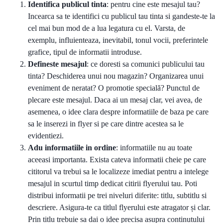
Identifica publicul tinta
: pentru cine este mesajul tau?
Incearca sa te identifici cu publicul tau tinta si gandeste-te la
cel mai bun mod de a lua legatura cu el. Varsta, de
exemplu, influienteaza, inevitabil, tonul vocii, preferintele
grafice, tipul de informatii introduse.
Defineste mesajul
: ce doresti sa comunici publicului tau
tinta? Deschiderea unui nou magazin? Organizarea unui
eveniment de neratat? O promotie specială? Punctul de
plecare este mesajul. Daca ai un mesaj clar, vei avea, de
asemenea, o idee clara despre informatiile de baza pe care
sa le inserezi in flyer si pe care dintre acestea sa le
evidentiezi.
Adu informatiile in ordine
: informatiile nu au toate
aceeasi importanta. Exista cateva informatii cheie pe care
cititorul va trebui sa le localizeze imediat pentru a intelege
mesajul in scurtul timp dedicat citirii flyerului tau. Poti
distribui informatii pe trei niveluri diferite: titlu, subtitlu si
descriere. Asigura-te ca titlul flyerului este atragator și clar.
Prin titlu trebuie sa dai o idee precisa asupra continutului