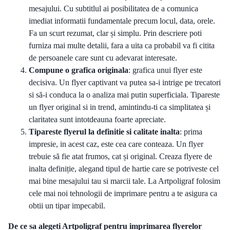
mesajului. Cu subtitlul ai posibilitatea de a comunica
imediat informatii fundamentale precum locul, data, orele.
Fa un scurt rezumat, clar și simplu. Prin descriere poti
furniza mai multe detalii, fara a uita ca probabil va fi citita
de persoanele care sunt cu adevarat interesate.
Compune o grafica originala
: grafica unui flyer este
decisiva. Un flyer captivant va putea sa-i intrige pe trecatori
si să-i conduca la o analiza mai putin superficiala. Tipareste
un flyer original si in trend, amintindu-ti ca simplitatea și
claritatea sunt intotdeauna foarte apreciate.
Tipareste flyerul la definitie si calitate inalta
: prima
impresie, in acest caz, este cea care conteaza. Un flyer
trebuie să fie atat frumos, cat și original. Creaza flyere de
inalta definiție, alegand tipul de hartie care se potriveste cel
mai bine mesajului tau si marcii tale. La Artpoligraf folosim
cele mai noi tehnologii de imprimare pentru a te asigura ca
obtii un tipar impecabil.
De ce sa alegeti Artpoligraf pentru imprimarea flyerelor