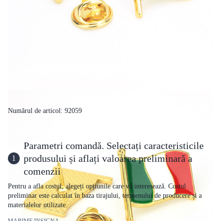
Numărul de articol: 92059
Parametri comandă. Selectați caracteristicile
produsului și aflați valoarea preliminară a
1
comenzii
Pentru a afla costul, alegeți opțiunile care vă interesează. Costul
preliminar este calculat în baza tirajului, termenului de producere și a
materialelor utilizate.
MARIME INSIGNA