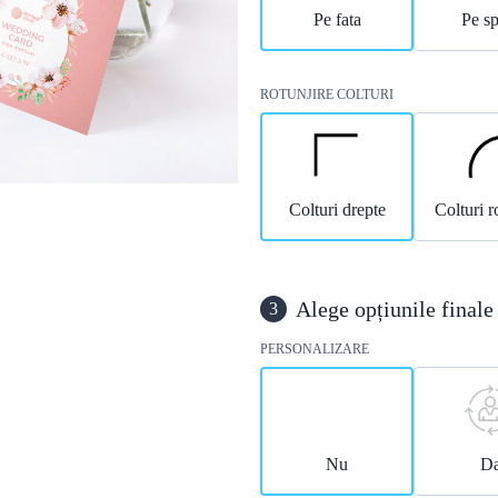
Pe fata
Pe sp
ROTUNJIRE COLTURI
Colturi drepte
Colturi r
Alege opțiunile finale
3
PERSONALIZARE
Nu
D