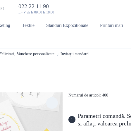
022 22 11 90
cat
L - V de la 09:30 la 18:00
keting
Textile
Standuri Expozitionale
Printuri mari
 Felicitari, Vouchere personalizate
Invitații standard
Numărul de articol: 400
Parametri comandă. Sel
1
și aflați valoarea pre