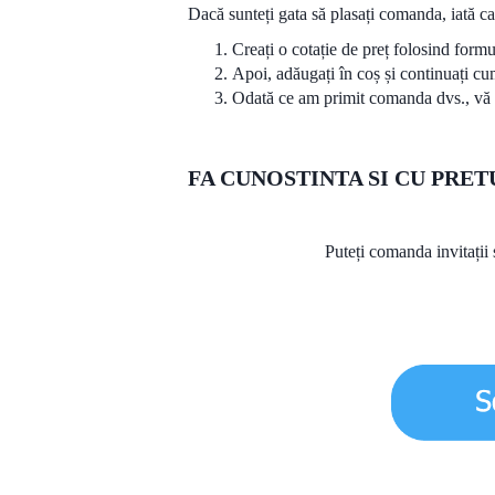
Dacă sunteți gata să plasați comanda, iată c
Creați o cotație de preț folosind form
Apoi, adăugați în coș și continuați cu
Odată ce am primit comanda dvs., vă
FA CUNOSTINTA SI CU PRE
Puteți comanda invitații ș