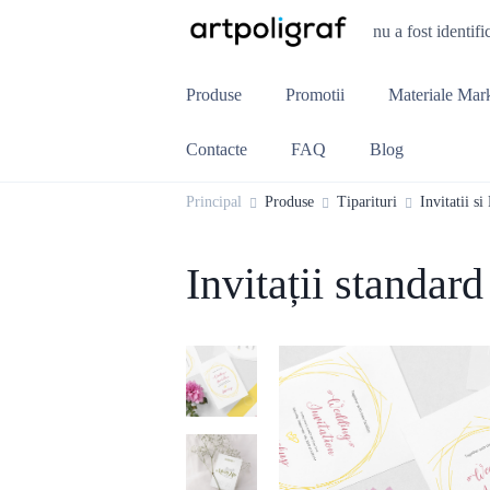
nu a fost identifi
Produse
Promotii
Materiale Mar
Contacte
FAQ
Blog
Principal
Produse
Tiparituri
Invitatii si
Invitații standard