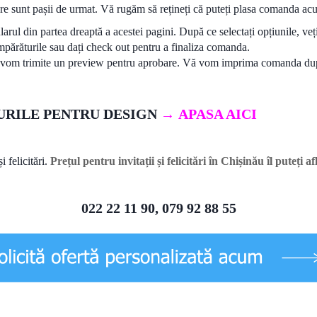
are sunt pașii de urmat. Vă rugăm să rețineți că puteți plasa comanda acu
ularul din partea dreaptă a acestei pagini. După ce selectați opțiunile, v
mpărăturile sau dați check out pentru a finaliza comanda.
 vom trimite un preview pentru aprobare. Vă vom imprima comanda dup
TURILE PENTRU DESIGN
→
APASA AICI
i felicitări.
Prețul pentru invitații și felicitări în Chișinău îl puteți 
022 22 11 90, 079 92 88 55