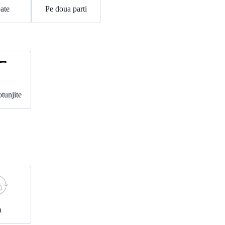
ate
Pe doua parti
otunjite
a