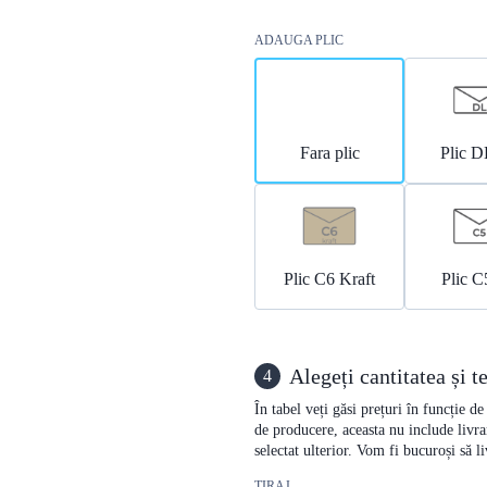
ADAUGA PLIC
Fara plic
Plic D
Plic C6 Kraft
Plic C
Alegeți cantitatea și 
4
În tabel veți găsi prețuri în funcție d
de producere, aceasta nu include livra
selectat ulterior. Vom fi bucuroși să 
TIRAJ