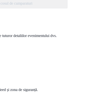
cosul de cumparaturi
e tuturor detaliilor evenimentului dvs.
leed și zona de siguranță.