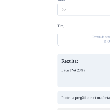
Tiraj
Termen de benef
11.0
Rezultat
L
(cu TVA 20%)
Pentru a pregăti corect macheta