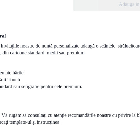
Adauga in 
raf
! Invitațiile noastre de nuntă personalizate adaugă o scânteie strălucitoar
te, din cartoane standard, medii sau premium.
eutate hârtie
 Soft Touch
standard sau serigrafie pentru cele premium.
Vă rugăm să consultați cu atenție recomandările noastre cu privire la b
ați template-ul și instrucținea.