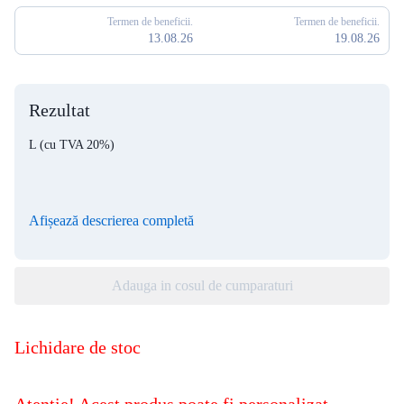
Termen de beneficii.
Termen de beneficii.
13.08.26
19.08.26
Rezultat
L
(cu TVA 20%)
Afișează descrierea completă
Adauga in cosul de cumparaturi
Lichidare de stoc
Atentie! Acest produs poate fi personalizat,