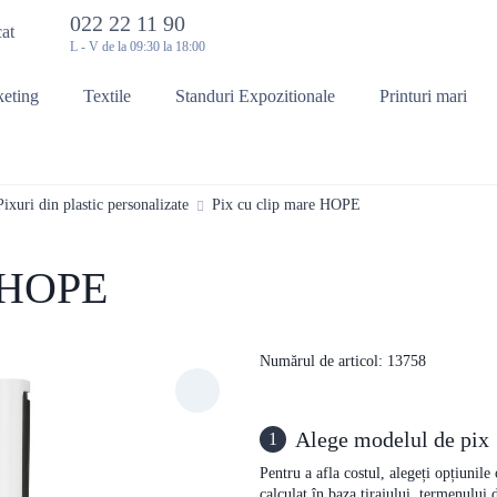
022 22 11 90
cat
L - V de la 09:30 la 18:00
keting
Textile
Standuri Expozitionale
Printuri mari
Pixuri din plastic personalizate
Pix cu clip mare HOPE
e HOPE
Numărul de articol: 13758
Alege modelul de pix
1
Pentru a afla costul, alegeți opțiunile
calculat în baza tirajului, termenului