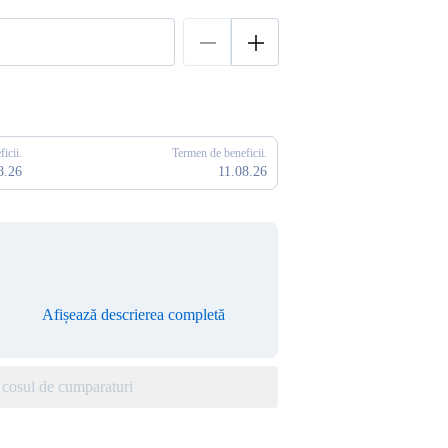
icii.
Termen de beneficii.
8.26
11.08.26
Afișează descrierea completă
cosul de cumparaturi