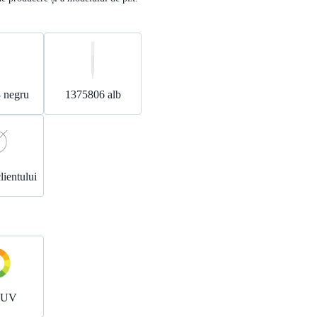
 negru
1375806 alb
lientului
r UV