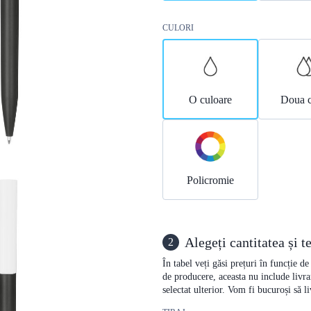
CULORI
O culoare
Doua c
Policromie
Alegeți cantitatea și 
2
În tabel veți găsi prețuri în funcție d
de producere, aceasta nu include livra
selectat ulterior. Vom fi bucuroși să 