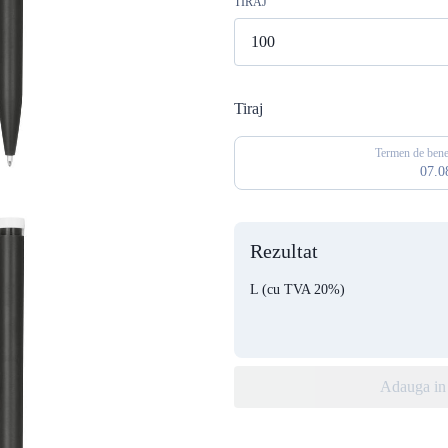
TIRAJ
Tiraj
Termen de benef
07.0
Rezultat
L
(cu TVA 20%)
Adauga in 