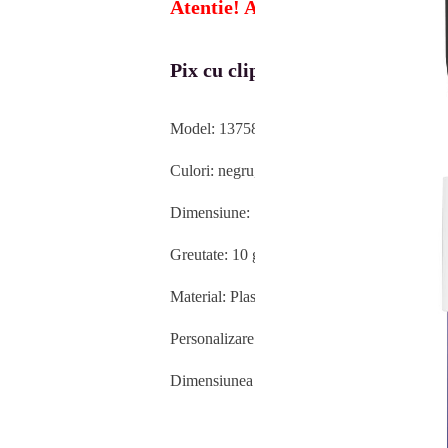
Atentie! Acest produs poate fi 
Pix cu clip mare
Model:
13758
Culori: negru, gri, albastru, rosu si alb
Dimensiune: 140 x 10 mm
Greutate: 10 g
Material: Plastic
Personalizare: Tipar UV
Dimensiunea print recomandată: 40 x 6 mm
Puteți comanda pixu