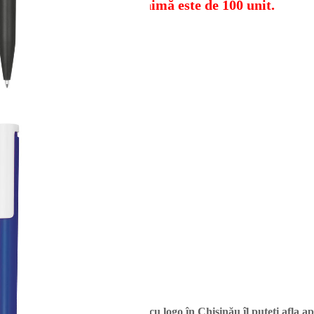
personalizat, comanda minimă este de 100 unit.
ri cu logo.
Prețul pentru pixuri cu logo în Chișinău îl puteți afla a