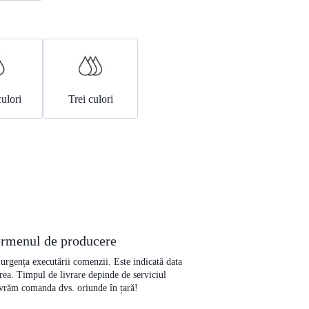
ulori
Trei culori
termenul de producere
e urgența executării comenzii. Este indicată data
rea. Timpul de livrare depinde de serviciul
livrăm comanda dvs. oriunde în țară!