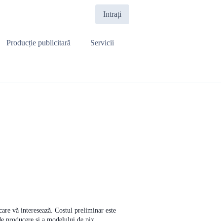
Intrați
Producție publicitară
Servicii
 care vă interesează. Costul preliminar este
 de producere și a modelului de pix.