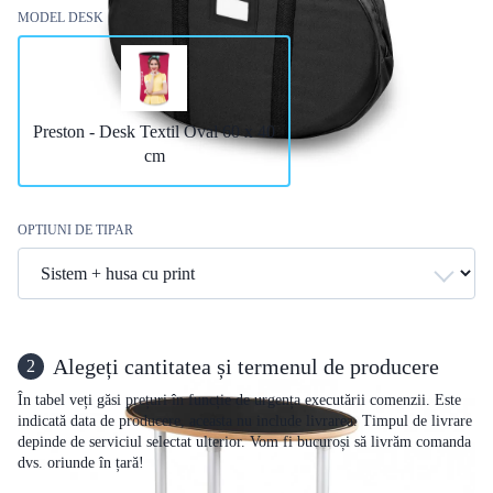
MODEL DESK
Preston - Desk Textil Oval 60 x 40
cm
OPTIUNI DE TIPAR
Alegeți cantitatea și termenul de producere
2
În tabel veți găsi prețuri în funcție de urgența executării comenzii. Este
indicată data de producere, aceasta nu include livrarea. Timpul de livrare
depinde de serviciul selectat ulterior. Vom fi bucuroși să livrăm comanda
dvs. oriunde în țară!