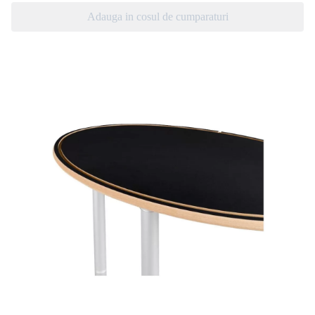
Adauga in cosul de cumparaturi
Desk textil
Desk textil
cu structură modulară
- elgant și funcțional
Acest sistem expozițional ergonomic se evidențiază prin designul
modern și finisajul impecabil al printului textil tensionat, oferind o
prezență vizuală distinctă față de alte soluții similare.
Construit pe o structură modulară, demontabilă, cu blat oval din
MDF și profil special din aluminiu ușor, dar extrem de rezistent,
desk-ul asigură stabilitate și durabilitate. Se montează rapid, fără a
necesita unelte speciale – o singură persoană îl poate asambla în
doar câteva minute.
Ideal pentru evenimente, târguri, expoziții și acțiuni promoționale,
acest desk textil combină estetica cu funcționalitatea, fiind
alegerea perfectă pentru un impact profesional.
Expodesk-ul textil se montează în doar câteva minute, fără unelte