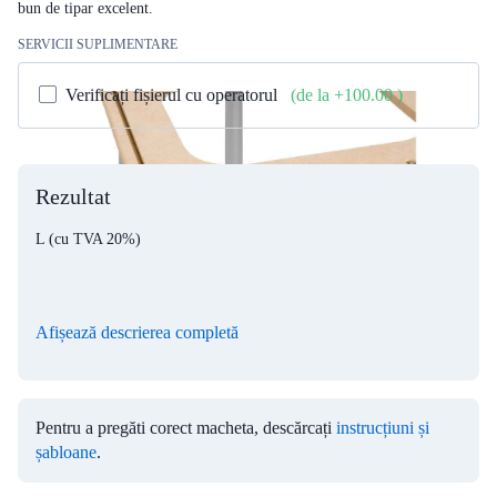
bun de tipar excelent.
SERVICII SUPLIMENTARE
Verificați fișierul cu operatorul
(de la +100.00
)
Rezultat
L
(cu TVA 20%)
Afișează descrierea completă
Pentru a pregăti corect macheta, descărcați
instrucțiuni și
șabloane
.