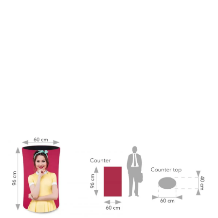
speciale. Opțional, se poate adăuga un buzunar cu fermoar pe
partea din spate, transformând interiorul într-un spațiu practic de
depozitare – ideal pentru materiale promoționale, pliante sau
obiecte personale.
Ce contine:
Sistem de expunere tip cadru din aluminiu extrudat
Print in policromie, pe textil la calitate foarte mare 1440
DPI
Husa pentru transport
FA CUNOSTINTA SI CU PRETURILE
PENTRU DESIGN
→
APASA AICI
Puteți comanda desk-uri textile.
Prețul pentru desk-uri textile în
Chișinău îl puteți afla apelând la numerele: