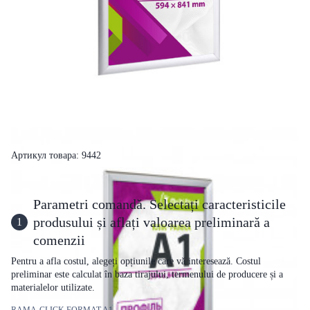
Артикул товара: 9442
Parametri comandă. Selectați caracteristicile
produsului și aflați valoarea preliminară a
1
comenzii
Pentru a afla costul, alegeți opțiunile care vă interesează. Costul
preliminar este calculat în baza tirajului, termenului de producere și a
materialelor utilizate.
RAMA-CLICK FORMAT A1