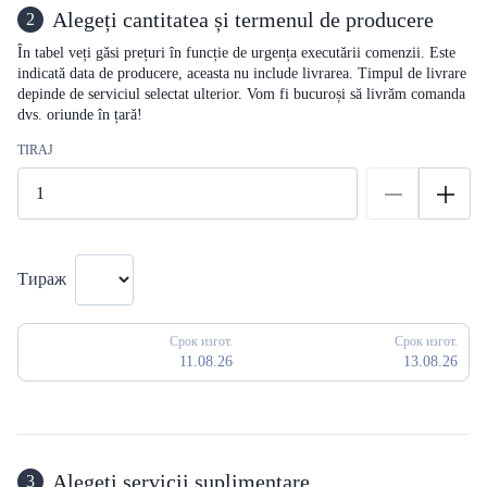
Alegeți cantitatea și termenul de producere
2
În tabel veți găsi prețuri în funcție de urgența executării comenzii. Este
indicată data de producere, aceasta nu include livrarea. Timpul de livrare
depinde de serviciul selectat ulterior. Vom fi bucuroși să livrăm comanda
dvs. oriunde în țară!
TIRAJ
Тираж
Срок изгот.
Срок изгот.
11.08.26
13.08.26
Alegeți servicii suplimentare
3