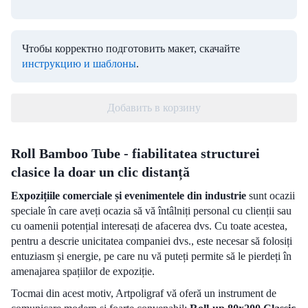
Чтобы корректно подготовить макет, скачайте
инструкцию и шаблоны
.
Добавить в корзину
Roll Bamboo Tube - fiabilitatea structurei
clasice la doar un clic distanță
Expozițiile comerciale și evenimentele din industrie
sunt ocazii
speciale în care aveți ocazia să vă întâlniți personal cu clienții sau
cu oamenii potențial interesați de afacerea dvs. Cu toate acestea,
pentru a descrie unicitatea companiei dvs., este necesar să folosiți
entuziasm și energie, pe care nu vă puteți permite să le pierdeți în
amenajarea spațiilor de expoziție.
Tocmai din acest motiv, Artpoligraf vă oferă un instrument de