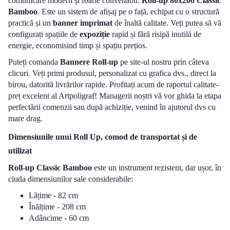
comunicare modern și foarte convenabil:
Roll-up 80x200 Classic
Bamboo
. Este un sistem de afișaj pe o față, echipat cu o structură
practică și un
banner imprimat
de înaltă calitate. Veți putea să vă
configurați spațiile de
expoziție
rapid și fără risipă inutilă de
energie, economisind timp și spațiu prețios.
Puteți comanda
Bannere Roll-up
pe site-ul nostru prin câteva
clicuri. Veți primi produsul, personalizat cu grafica dvs., direct la
birou, datorită livrărilor rapide. Profitați acum de raportul calitate-
preț excelent al Artpoligraf! Managerii noștri vă vor ghida la etapa
perfectării comenzii sau după achiziție, venind în ajutorul dvs cu
mare drag.
Dimensiunile unui Roll Up, comod de transportat și de
utilizat
Roll-up Classic Bamboo
este un instrument rezistent, dar ușor, în
ciuda dimensiunilor sale considerabile:
Lățime - 82 cm
Înălțime - 208 cm
Adâncime - 60 cm