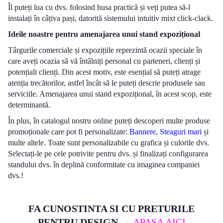
Îl puteți lua cu dvs. folosind husa practică și veți putea să-l
instalați în câțiva pași, datorită sistemului intuitiv mixt click-clack.
Ideile noastre pentru amenajarea unui stand expozițional
Târgurile comerciale și expozițiile reprezintă ocazii speciale în
care aveți ocazia să vă întâlniți personal cu parteneri, clienți și
potențiali clienți. Din acest motiv, este esențial să puteți atrage
atenția trecătorilor, astfel încât să le puteți descrie produsele sau
serviciile. Amenajarea unui stand expozițional, în acest scop, este
determinantă.
În plus, în catalogul nostru online puteți descoperi multe produse
promoționale care pot fi personalizate:
Bannere
,
Steaguri mari
și
multe altele. Toate sunt personalizabile cu grafica și culorile dvs.
Selectați-le pe cele potrivite pentru dvs. și finalizați configurarea
standului dvs. în deplină conformitate cu imaginea companiei
dvs.!
FA CUNOSTINTA SI CU PRETURILE
PENTRU DESIGN
→
APASA AICI