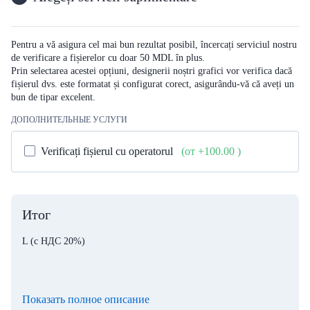
Pentru a vă asigura cel mai bun rezultat posibil, încercați serviciul nostru
de verificare a fișierelor cu doar 50 MDL în plus.
Prin selectarea acestei opțiuni, designerii noștri grafici vor verifica dacă
fișierul dvs. este formatat și configurat corect, asigurându-vă că aveți un
bun de tipar excelent.
ДОПОЛНИТЕЛЬНЫЕ УСЛУГИ
Verificați fișierul cu operatorul
(от +100.00
)
Итог
L
(с НДС 20%)
Показать полное описание