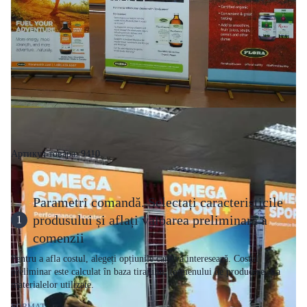
Артикул товара: 9410
Parametri comandă. Selectați caracteristicile
produsului și aflați valoarea preliminară a
1
comenzii
Pentru a afla costul, alegeți opțiunile care vă interesează. Costul
preliminar este calculat în baza tirajului, termenului de producere și a
materialelor utilizate.
FORMAT