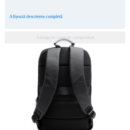
Afișează descrierea completă
Adauga in cosul de cumparaturi
Atentie! Acest produs poate fi personalizat,
comanda minimă este de 5 unit.
Rucsac KUGAR
Rucsac extensibil anti-furt, confecționat din piele PU. Acest
rucsac nu numai că oferă stil și durabilitate, ci și siguranță
suplimentară pentru lucrurile dumneavoastră. Cu un design
inteligent, compartimentul principal este situat în partea din spate
a rucsacului, ceea ce îngreunează accesul potențialilor hoți.