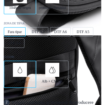
1048-02 negru
produsul clientului
ZONA DE TIPAR
Fara tipar
DTF A7
DTF A6
DTF A5
DTF A4
CULORI
Doar alb
Alb + CMYK
Alegeți cantitatea și termenul de producere
2