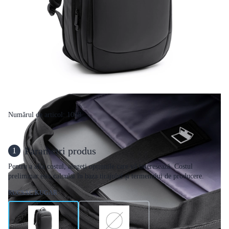
Numărul de articol: 1048
Parametri produs
1
Pentru a afla costul, alegeți opțiunile care vă interesează. Costul
preliminar este calculat în baza tirajului și termenului de producere.
RUCSAC KUGAR