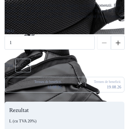
În tabel veți găsi prețuri în funcție de urgența executării comenzii. Este
indicată data de producere, aceasta nu include livrarea. Timpul de livrare
depinde de serviciul selectat ulterior. Vom fi bucuroși să livrăm comanda
dvs. oriunde în țară!
TIRAJ
Tiraj
Termen de beneficii.
Termen de beneficii.
12.08.26
19.08.26
Rezultat
L
(cu TVA 20%)