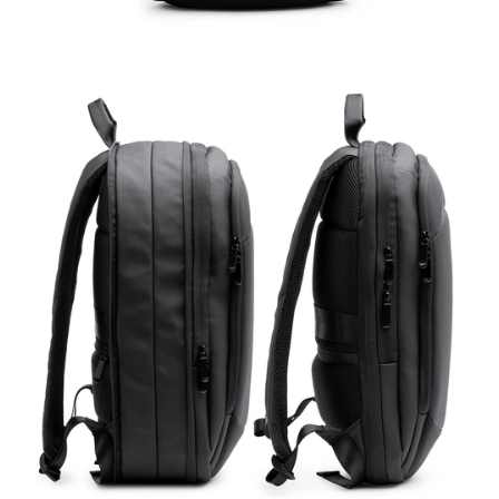
În interior, veți găsi un compartiment principal mare și un buzunar
căptușit pentru un laptop de 14". De asemenea, are un buzunar
frontal exterior căptușit și buzunare laterale pentru a vă menține
articolele organizate și la îndemână. Pentru confortul
dumneavoastră, mânerele și partea din spate a rucsacului sunt
căptușite, oferind suport ergonomic. În plus, include o curea
pentru transport, astfel încât să o puteți atașa la bagajul de mână
atunci când călătoriți. Combină siguranța, funcționalitatea și stilul
cu rucsacul nostru extensibil antifurt din piele PU. Protejați-vă
bunurile în confort și stil în timp ce vă deplasați.
Detalii produs:
Dimensiune:
30cm/44cm/18cm
Material:
Piele PU
Culori:
negru
Greutate:
800 g
Marking:
DTF / Serigrafie