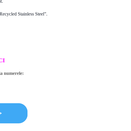
t.
„Recycled Stainless Steel”.
CI
 la numerele: