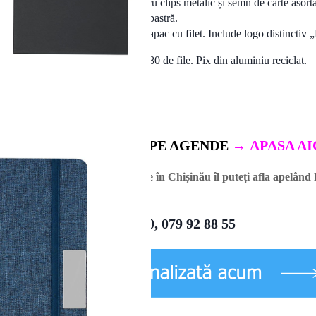
0 de file liniate, bandă elastică cu clips metalic și semn de carte asorta
auciucat, mină jumbo și cerneală albastră.
 inoxidabil, capacitate 500 ml, cu capac cu filet. Include logo distinctiv 
 ml. Carnet RPET, copertă rigidă, 80 de file. Pix din aluminiu reciclat.
URILE PENTRU TIPAR PE AGENDE
→
APASA AI
nda agende.
Prețul pentru agende în Chișinău îl puteți afla apelând
022 22 11 90, 079 92 88 55