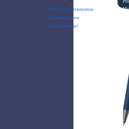
Pro
Mat
Politica de confidențialitate
Tex
Acord de utilizator
Sta
Despre cookie-uri
Pri
Pro
Ser
Con
FA
Bl