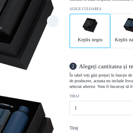
ALEGE CULOAREA
Keplix negru
Keplix na
Alegeți cantitatea și 
2
În tabel veți găsi prețuri în funcție d
de producere, aceasta nu include livra
selectat ulterior. Vom fi bucuroși să 
TIRAJ
Tiraj