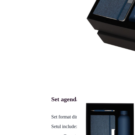
Set agenda, pix si sticla KEPLI
Set format din carnet, pix și sticlă termică di
Setul include: