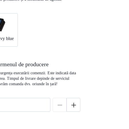
vy blue
termenul de producere
e urgența executării comenzii. Este indicată data
rea. Timpul de livrare depinde de serviciul
livrăm comanda dvs. oriunde în țară!