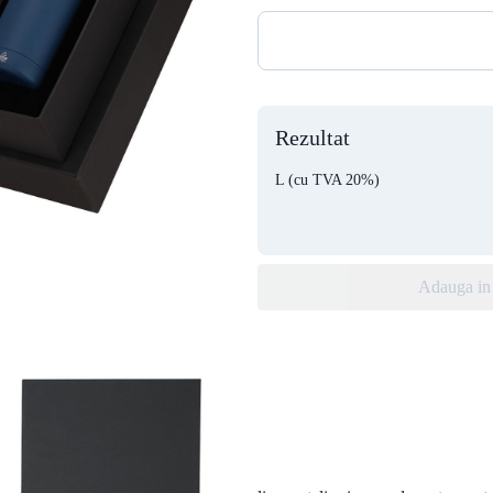
Rezultat
L
(cu TVA 20%)
Adauga in 
X
n oțel inoxidabil.