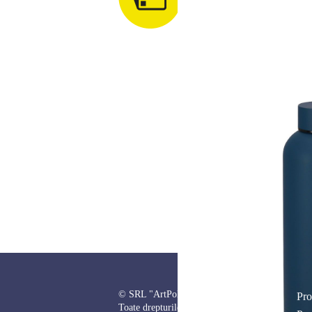
© SRL "ArtPoligraf", 2011-2026
Pro
Toate drepturile sunt rezervate.