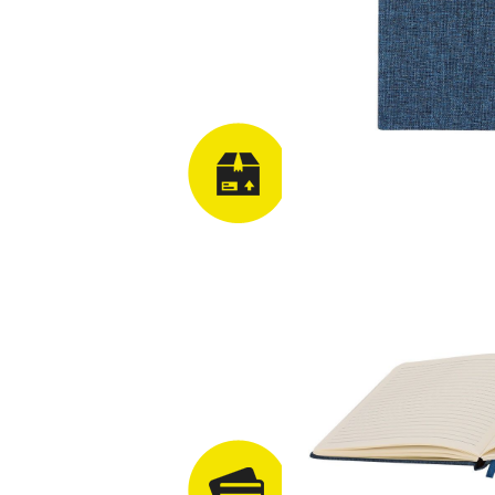
Ridicare comanda
Plata cu cardul