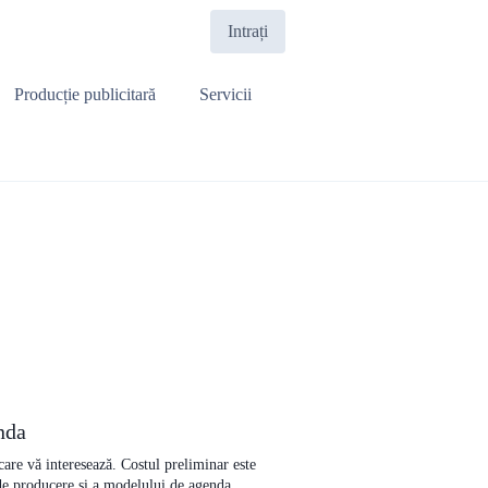
Intrați
Producție publicitară
Servicii
nda
 care vă interesează. Costul preliminar este
 de producere și a modelului de agenda.