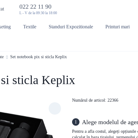
022 22 11 90
cat
L - V de la 09:30 la 18:00
keting
Textile
Standuri Expozitionale
Printuri mari
te
Set notebook pix si sticla Keplix
si sticla Keplix
Numărul de articol: 22366
Alege modelul de age
1
Pentru a afla costul, alegeți opțiunile
calculat în baza tirajului, termenului