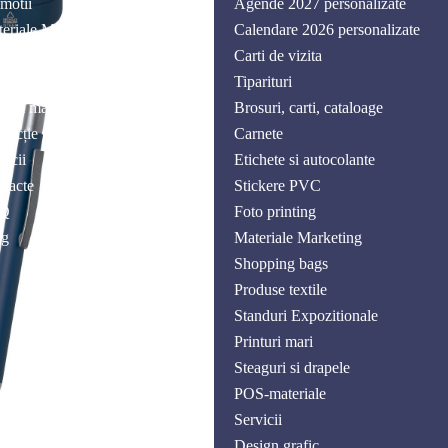
motii
Agende 2027 personalizate
eriale Marketing
Calendare 2026 personalizate
tile
Carti de vizita
nduri Expozitionale
Tiparituri
nturi mari
Brosuri, carti, cataloage
ducție publicitară
Carnete
vicii
Etichete si autocolante
tacte
Stickere PVC
Q
Foto printing
og
Materiale Marketing
Shopping bags
Produse textile
Standuri Expozitionale
Printuri mari
Steaguri si drapele
POS-materiale
Servicii
Design grafic