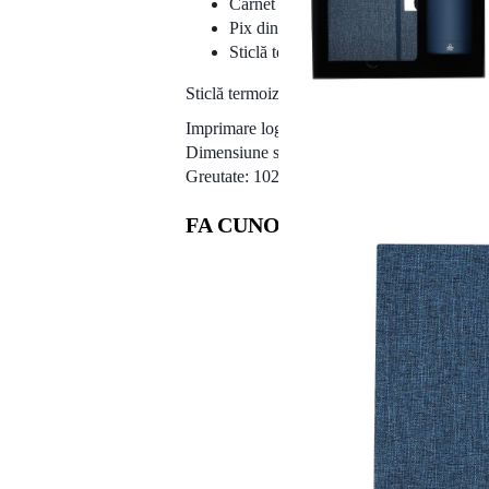
Carnet cu copertă rigidă din RPET, cu 8
Pix din aluminiu reciclat, cu finisaj c
Sticlă termică cu pereți dubli din oțel
Sticlă termoizolantă din oțel inoxidabil, 500
Imprimare logo: da
Dimensiune set: А5 (300 x 90 x 272 mm)
Greutate: 1020g
FA CUNOSTINTA SI CU PRET
Puteți coma