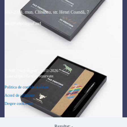
MD-2004, mun. Chisinau, str. Henri Coandă, 7
info@artpoligraf.md
© SRL "ArtPoligraf", 2011-2026
Toate drepturile sunt rezervate.
Politica de confidențialitate
Acord de utilizator
Despre cookie-uri
Rezultat:
-