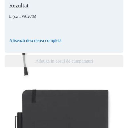
Rezultat
L
(cu TVA 20%)
Afișează descrierea completă
Adauga in cosul de cumparaturi
Atentie! Acest produs poate fi
personalizat, cantitatea minima - 10 buc.
ZENIX set notebook cu pix
Setul
ZENIX
este un cadou ideal pentru persoanele care
apreciază instrumentele elegante și, în același timp,
neconvenționale. Setul include un caiet realizat din piele