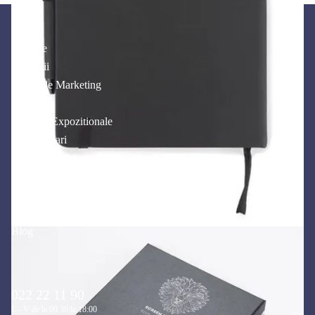
Produse
Promotii
Materiale Marketing
Textile
Standuri Expozitionale
Printuri mari
Producție publicitară
Servicii
Contacte
FAQ
Blog
022 22 11 90
L - V de la 09:30 la 18:00