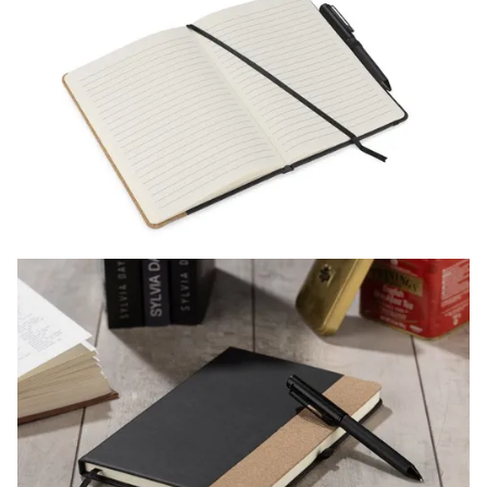
LIVRARE COMENZI
Ridicare
Livrare in toata
Livrare curier
comanda
tara
MODALITATI DE PLATA