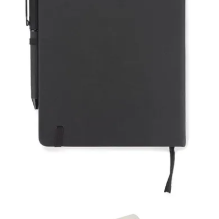
ecologică cu un element din plută, precum și un pix cu mină
neagră. Caietul are 96 de pagini liniate și se închide cu bandă
elastică. Întregul set este ambalat într-o cutie neagră elegantă.
Imprimare logo: da
Dimensiuni:
21 x 28 cm
Greutate: 400g
FA CUNOSTINTA SI CU PRETURILE
PENTRU TIPAR PE AGENDE
→
APASA AICI
Puteți comanda agende.
Prețul pentru agende în Chișinău îl
puteți afla apelând la numerele:
022 22 11 90, 079 92 88 55