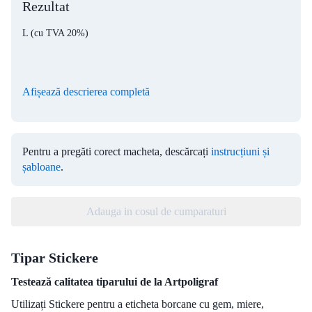
Rezultat
L
(cu TVA 20%)
Afișează descrierea completă
Pentru a pregăti corect macheta, descărcați
instrucțiuni și
șabloane
.
Adauga in cosul de cumparaturi
Tipar Stickere
Testează calitatea tiparului de la Artpoligraf
Utilizați Stickere pentru a eticheta borcane cu gem, miere,