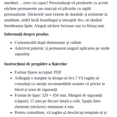
murături ... orice cu capac! Personalizați-vă produsele cu aceste
etichete permanente sau marcați-vă plicurile cu sigilii
personalizate. Stickerele sunt extrem de durabile și rezistente la
umiditate, astfel încât brandingul și mesajele dvs. să rămână
întotdeauna lipite. Alegeți stickere lucioase sau cu finisaj mat.
Informații despre produs
Customizabil după dimensiune și calitate
Adezivul puternic și permanent asigură aplicarea pe multe
suprafețe
Instrucțiuni de pregătire a fișierelor
Format fișiere acceptat: PDF
Adăugați o margine la design-ul dvs.? Vă rugăm să
consultați cu atenție recomandările noastre cu privire la
bleed și zona de siguranță.
Format de tipar:
320 × 450 mm.
Margini de siguranță
(clapan):
15 mm pe fiecare latură a colii.
Spațiu între
elemente (stickere):
minimum 4 mm
Pentru comoditate, vă rugăm să descărcați template-ul și