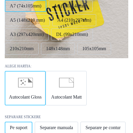
A7 (74x105mm)
А6 (105x148mm)
A5 (148x210 mm)
A4 (210x297mm)
А3 (297x420mm)
DL (99x210mm)
210x210mm
148x148mm
105x105mm
ALEGE HARTIA:
Autocolant Gloss
Autocolant Matt
SEPARARE STICKERE
Pe suport
Separare manuala
Separare pe contur