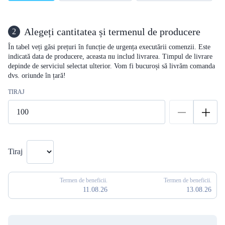
Alegeți cantitatea și termenul de producere
2
În tabel veți găsi prețuri în funcție de urgența executării comenzii. Este
indicată data de producere, aceasta nu includ livrarea. Timpul de livrare
depinde de serviciul selectat ulterior. Vom fi bucuroși să livrăm comanda
dvs. oriunde în țară!
TIRAJ
Tiraj
Termen de beneficii.
Termen de beneficii.
11.08.26
13.08.26