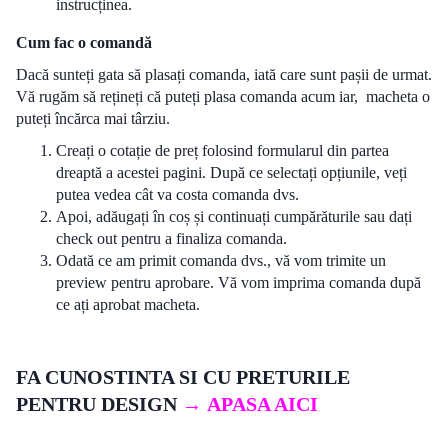
instrucținea.
Cum fac o comandă
Dacă sunteți gata să plasați comanda, iată care sunt pașii de urmat.
Vă rugăm să rețineți că puteți plasa comanda acum iar, macheta o
puteți încărca mai târziu.
Creați o cotație de preț folosind formularul din partea
dreaptă a acestei pagini. După ce selectați opțiunile, veți
putea vedea cât va costa comanda dvs.
Apoi, adăugați în coș și continuați cumpărăturile sau dați
check out pentru a finaliza comanda.
Odată ce am primit comanda dvs., vă vom trimite un
preview pentru aprobare. Vă vom imprima comanda după
ce ați aprobat macheta.
FA CUNOSTINTA SI CU PRETURILE
PENTRU DESIGN
→
APASA AICI