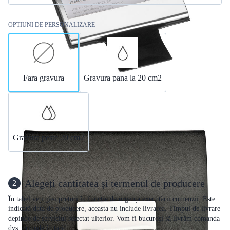
OPTIUNI DE PERSONALIZARE
Fara gravura
Gravura pana la 20 cm2
Gravura peste 20 cm2
Alegeți cantitatea și termenul de producere
2
În tabel veți găsi prețuri în funcție de urgența executării comenzii. Este
indicată data de producere, aceasta nu include livrarea. Timpul de livrare
depinde de serviciul selectat ulterior. Vom fi bucuroși să livrăm comanda
dvs. oriunde în țară!