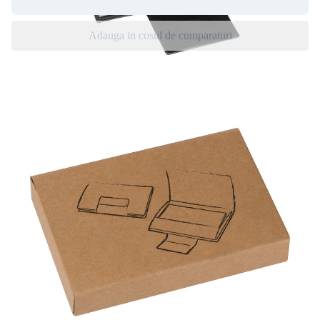
Adauga in cosul de cumparaturi
Atentie! Acest produs poate fi personalizat, tiraj
minim pentru gravură - 50 unitați si 25 unități
pentru tipar direct, toate comenzile mai mici
vor fi calculate la acest tiraj.
Suport carti de vizita M Collection
Cu acest produs aveţi stil şi eleganţă: produsul este învelit cu piele
artificială de înaltă calitate, cu închidere magnetică.
Detalii produs:
Dimensiune:
96
x 66 x 14 mm