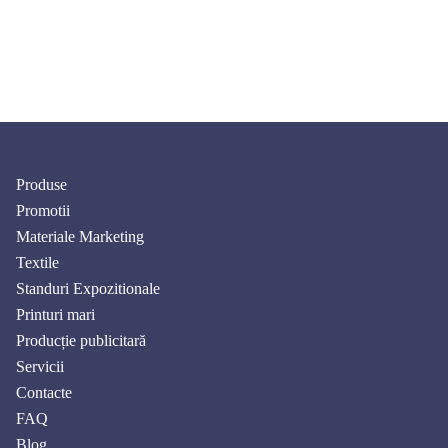
Plata cu cardul
Transfer bancar
in numerar
Produse
Promotii
Materiale Marketing
Textile
Standuri Expozitionale
Printuri mari
Producție publicitară
Servicii
Contacte
FAQ
Blog