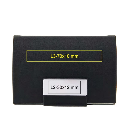
Ridicare
Livrare in toata
Livrare curier
comanda
tara
MODALITATI DE PLATA
Plata