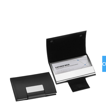
Material:
PU leather, metal
Culoare:
negru
Greutate:
80 g
Marking:
Gravura laser - 30 x 12 mm
Puteți comanda promotionale.
Prețul pentru promotionale în
Chișinău îl puteți afla apelând la numerele:
022 22 11 90, 079 92 88 55
LIVRARE COMENZI