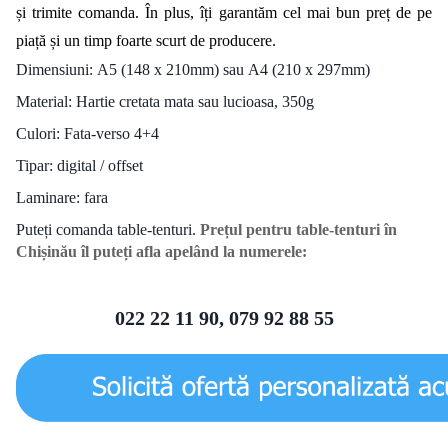
și trimite comanda. 
În plus, îți garantăm cel mai bun preț de pe 
piață și un timp foarte scurt de producere.
Dimensiuni:
А5 (148 х 210mm) sau
А4 (210 х 297mm)
Material: Hartie cretata mata sau lucioasa, 350g
Culori: Fata-verso 4+4
Tipar: digital / offset
Laminare: fara
Puteți comanda table-tenturi.
Prețul pentru table-tenturi în
Chișinău îl puteți afla apelând la numerele:
022 22 11 90, 079 92 88 55