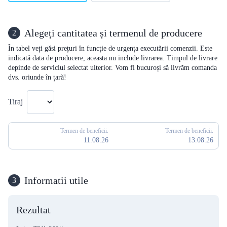
Alegeți cantitatea și termenul de producere
2
În tabel veți găsi prețuri în funcție de urgența executării comenzii. Este
indicată data de producere, aceasta nu include livrarea. Timpul de livrare
depinde de serviciul selectat ulterior. Vom fi bucuroși să livrăm comanda
dvs. oriunde în țară!
Tiraj
Termen de beneficii.
Termen de beneficii.
11.08.26
13.08.26
Informatii utile
3
Rezultat