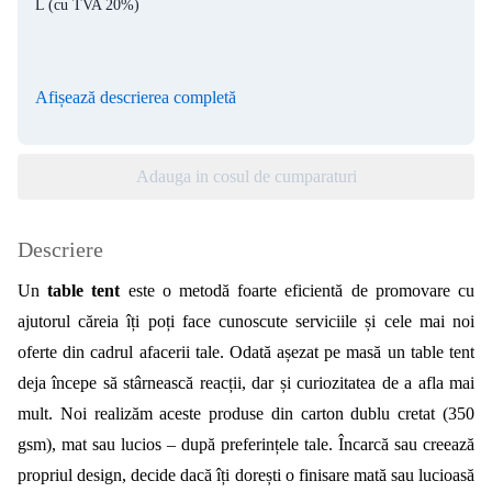
L
(cu TVA 20%)
Afișează descrierea completă
Adauga in cosul de cumparaturi
Descriere
Un 
table tent
 este o metodă foarte eficientă de promovare cu 
ajutorul căreia îți poți face cunoscute serviciile și cele mai noi 
oferte din cadrul afacerii tale. Odată așezat pe masă un table tent 
deja începe să stârnească reacții, dar și curiozitatea de a afla mai 
mult. 
Noi realizăm aceste produse din carton dublu cretat (350 
gsm), mat sau lucios – după preferințele tale. Încarcă sau creează 
propriul design, decide dacă îți dorești o finisare mată sau lucioasă 