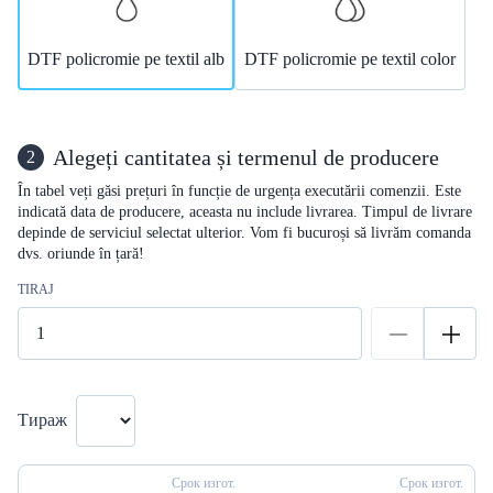
DTF policromie pe textil alb
DTF policromie pe textil color
Alegeți cantitatea și termenul de producere
2
În tabel veți găsi prețuri în funcție de urgența executării comenzii. Este
indicată data de producere, aceasta nu include livrarea. Timpul de livrare
depinde de serviciul selectat ulterior. Vom fi bucuroși să livrăm comanda
dvs. oriunde în țară!
TIRAJ
Тираж
Срок изгот.
Срок изгот.